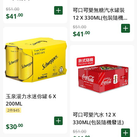
$51.00
可口可樂無糖汽水罐裝
$41
.00
12 X 330ML(包裝隨機發
送)
$51.00
$41
.00
玉泉湯力水迷你罐 6 X
200ML
2件$45
可口可樂汽水 12 X
330ML(包裝隨機發送)
$30
.00
$51.00