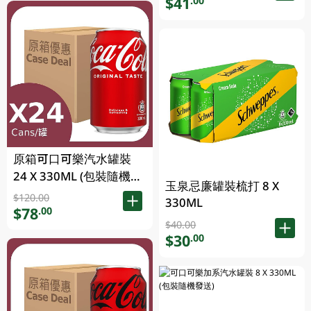
$41
.00
原箱可口可樂汽水罐裝
24 X 330ML (包裝隨機發
玉泉忌廉罐裝梳打 8 X
送)
$120.00
330ML
$78
.00
$40.00
$30
.00