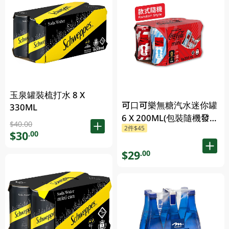
玉泉罐裝梳打水 8 X
可口可樂無糖汽水迷你罐
330ML
6 X 200ML(包裝隨機發
$40.00
2件$45
送)
$30
.00
$29
.00