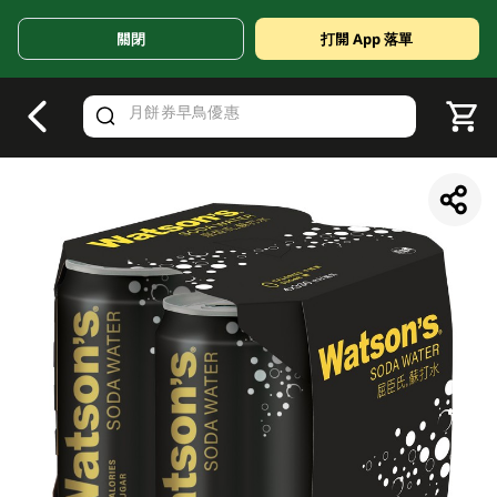
關閉
打開 App 落單
V
alid Until 30 June 2026