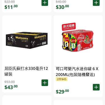
$22.00
$40.00
$11
$30
.00
.00
屈臣氏蘇打水330毫升12
可口可樂汽水迷你罐 6 X
罐裝
200ML(包裝隨機發送)
2件$45
$53.00
$43
.00
$29
.00