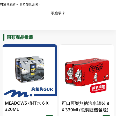
可選擇原箱。 照片僅供參考。
零糖零卡
同類商品推薦
MEADOWS 梳打水 6 X
可口可樂無糖汽水罐裝 8
320ML
X 330ML(包裝隨機發送)