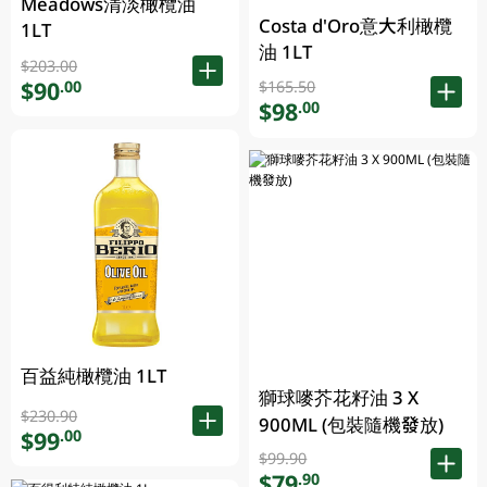
Meadows清淡橄欖油
Costa d'Oro意大利橄欖
1LT
油 1LT
$203.00
$90
.00
$165.50
$98
.00
百益純橄欖油 1LT
獅球嘜芥花籽油 3 X
$230.90
900ML (包裝隨機發放)
$99
.00
$99.90
$79
.90