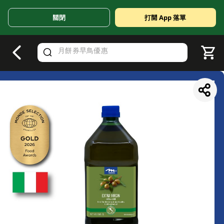
關閉
打開 App 落單
V
alid Until 30 June 2026