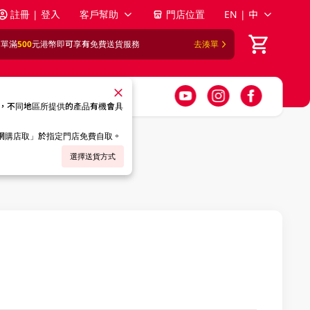
註冊 | 登入
客戶幫助
門店位置
EN | 中
訂單滿
500
元港幣即可享有免費送貨服務
去湊單
，不同地區所提供的產品有機會具
「網購店取」於指定門店免費自取。
選擇送貨方式