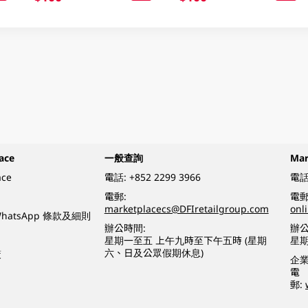
ace
一般查詢
Ma
ace
電話:
+852 2299 3966
電話
電郵:
電郵
marketplacecs@DFIretailgroup.com
onl
e WhatsApp 條款及細則
辦公時間:
辦公
星期一至五 上午九時至下午五時 (星期
星
六、日及公眾假期休息)
策
企
電
郵: