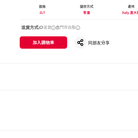
規格
儲存方式
產地
2LT
常溫
Italy 意
送貨方式
送貨
門市自取
加入購物車
同朋友分享