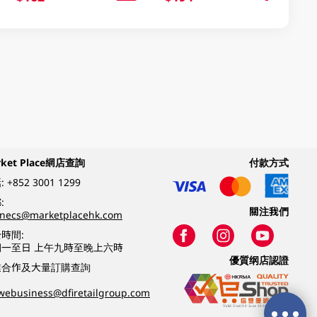
rket Place網店查詢
付款方式
:
+852 3001 1299
:
關注我們
inecs@marketplacehk.com
時間:
期一至日 上午九時至晚上六時
優質纲店認證
業合作及大量訂購查詢
webusiness@dfiretailgroup.com