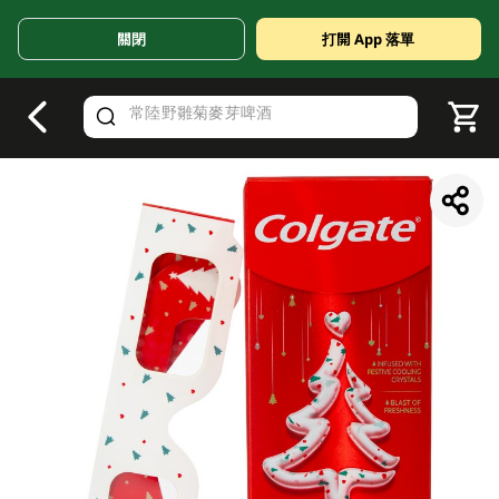
關閉
打開 App 落單
V
alid Until 30 June 2026