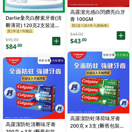
高露潔光感白閃鑽亮白牙
Darlie全亮白酵素牙膏(清
膏 100GM
新薄荷) 120克2支裝送
買2送1(加3件入購物車)
買2件送1件贈品
Chiikawa便攜不鏽鋼杯
$44.00
1PK
$43
.00
$95.80
$84
.00
高露潔防蛀薄荷味牙膏
高露潔防蛀清新味牙膏
200克 x 3支 (新舊包裝隨
200克 x 3支 (新舊包裝隨