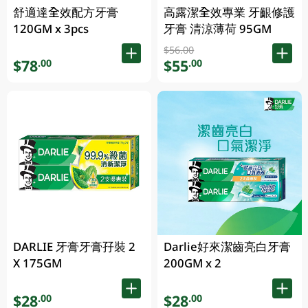
舒適達全效配方牙膏
高露潔全效專業 牙齦修護
120GM x 3pcs
牙膏 清涼薄荷 95GM
$56.00
$78
$55
.00
.00
DARLIE 牙膏牙膏孖裝 2
Darlie好來潔齒亮白牙膏
X 175GM
200GM x 2
$28
$28
.00
.00