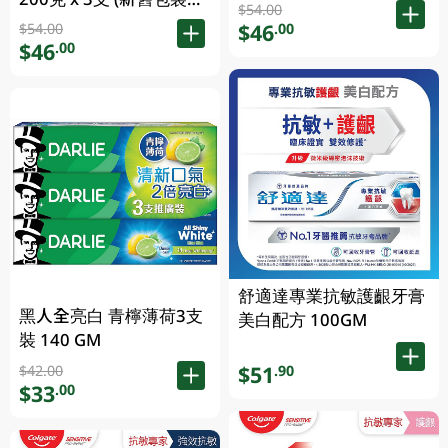
機發送)
$54.00
機發送)
$46
.00
$54.00
$46
.00
舒適達專業抗敏護齦牙膏
黑人全亮白 青檸薄荷3支
美白配方 100GM
裝 140 GM
$51
.90
$42.00
$33
.00