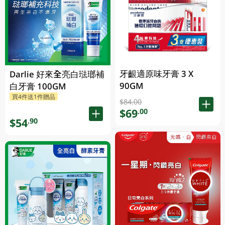
牙齦適原味牙膏 3 X
Darlie 好來全亮白琺瑯補
90GM
白牙膏 100GM
買4件送1件贈品
$84.00
$69
.00
$54
.90