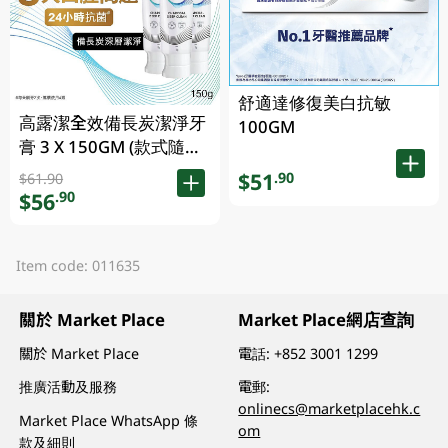
舒適達修復美白抗敏
高露潔全效備長炭潔淨牙
100GM
膏 3 X 150GM (款式隨機
發送)
$51
.90
$61.90
$56
.90
Item code: 011635
關於 Market Place
Market Place網店查詢
關於 Market Place
電話:
+852 3001 1299
推廣活動及服務
電郵:
onlinecs@marketplacehk.c
Market Place WhatsApp 條
om
款及細則