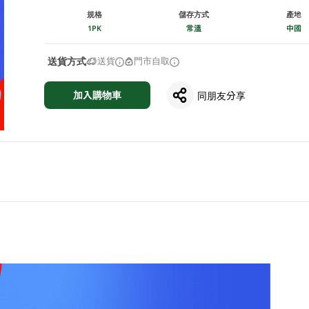
規格
儲存方式
產地
1PK
常溫
中國
送貨方式
送貨
門市自取
加入購物車
同朋友分享