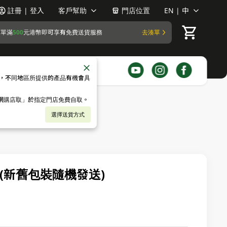
註冊 | 登入
客戶幫助
門店位置
EN | 中
訂單滿
500
元港幣即可享有免費送貨服務
去湊單
，不同地區所提供的產品有機會具
「網購店取」於指定門店免費自取。
選擇送貨方式
 (新舊包裝隨機發送)