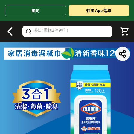
關閉
打開 App 落單
V
alid Until 30 June 2026