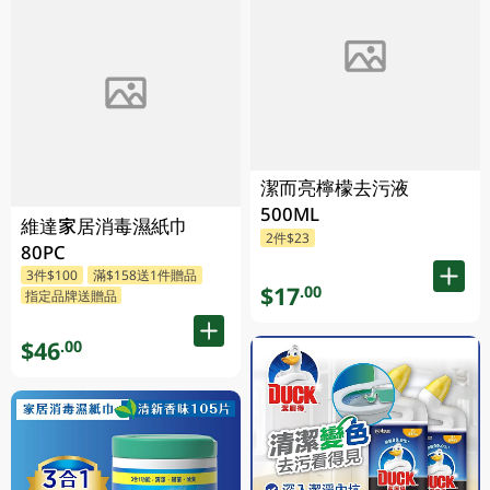
潔而亮檸檬去污液
500ML
維達家居消毒濕紙巾
2件$23
80PC
3件$100
滿$158送1件贈品
$17
.00
指定品牌送贈品
$46
.00