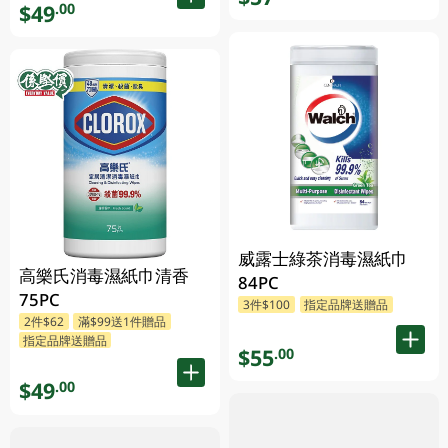
$49
.00
威露士綠茶消毒濕紙巾
高樂氏消毒濕紙巾清香
84PC
75PC
3件$100
指定品牌送贈品
2件$62
滿$99送1件贈品
指定品牌送贈品
$55
.00
$49
.00