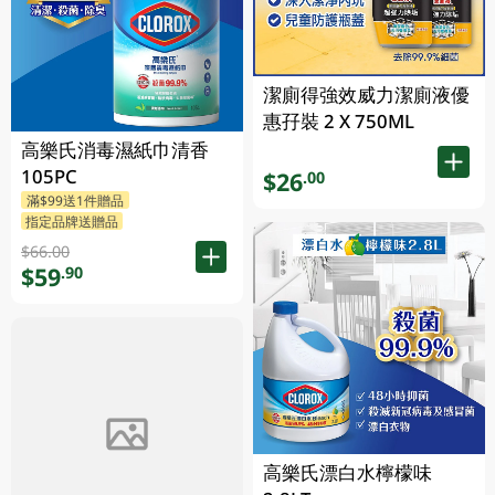
潔廁得強效威力潔廁液優
惠孖裝 2 X 750ML
高樂氏消毒濕紙巾清香
105PC
$26
.00
滿$99送1件贈品
指定品牌送贈品
$66.00
$59
.90
高樂氏漂白水檸檬味