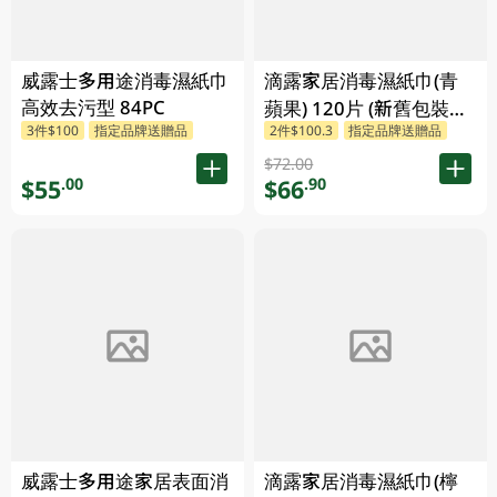
威露士多用途消毒濕紙巾
滴露家居消毒濕紙巾(青
高效去污型 84PC
蘋果) 120片 (新舊包裝隨
3件$100
指定品牌送贈品
2件$100.3
指定品牌送贈品
機發放)
$72.00
$55
$66
.00
.90
威露士多用途家居表面消
滴露家居消毒濕紙巾(檸