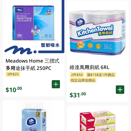
Meadows Home 三摺式
維達萬用廚紙 6RL
多用途抹手紙 250PC
3件$25
2件$50
滿$158送1件贈品
指定品牌送贈品
$10
.00
$31
.00