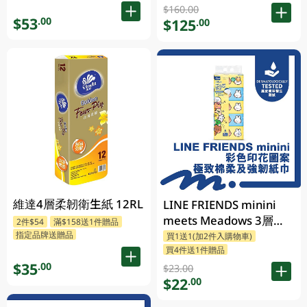
250PC
$160.00
$53
.00
$125
.00
維達4層柔韌衛生紙 12RL
LINE FRIENDS minini
meets Meadows 3層印
2件$54
滿$158送1件贈品
指定品牌送贈品
花細碼袋裝面紙 110張 x
買1送1(加2件入購物車)
買4件送1件贈品
5包 (包裝隨機發送)
$35
.00
$23.00
$22
.00