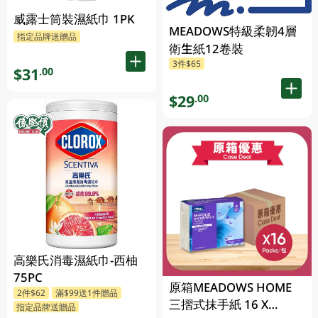
威露士筒裝濕紙巾 1PK
MEADOWS特級柔韌4層
指定品牌送贈品
衛生紙12卷裝
3件$65
$31
.00
$29
.00
高樂氏消毒濕紙巾-西柚
75PC
原箱MEADOWS HOME
2件$62
滿$99送1件贈品
三摺式抹手紙 16 X
指定品牌送贈品