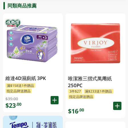
同類商品推薦
維達4D濕廁紙 3PK
唯潔雅三摺式萬用紙
250PC
滿$158送1件贈品
指定品牌送贈品
3件$27
滿$233送1件贈品
指定品牌送贈品
$39.00
$23
.00
$16
.00