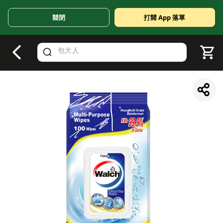
關閉
打開 App 落單
V
alid Until 30 June 2026