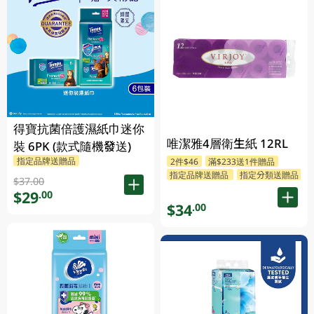
得寶抗菌倍護濕紙巾迷你
唯潔雅4層衛生紙 12RL
裝 6PK (款式隨機發送)
指定品牌送贈品
2件$46
滿$233送1件贈品
指定品牌送贈品
指定分類送贈品
$37.00
$29
.00
$34
.00