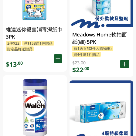
維達迷你殺菌消毒濕紙巾
Meadows Home軟抽面
3PK
紙(細) 5PK
2件$22
滿$158送1件贈品
買1送1(加2件入購物車)
指定品牌送贈品
買4件送1件贈品
$23.00
$13
.00
$22
.00