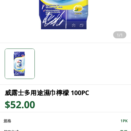
1/1
威露士多用途濕巾檸檬 100PC
$52.00
規格
1PK