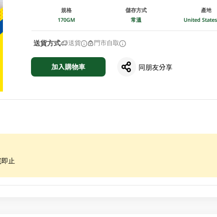
規格
儲存方式
產地
170GM
常溫
United Stat
送貨方式
送貨
門市自取
加入購物車
同朋友分享
完即止