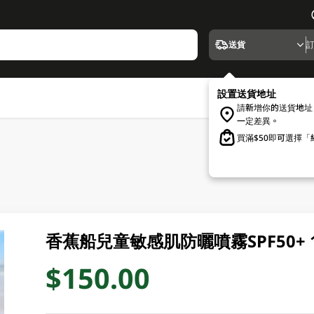
送貨
設置送貨地址
請新增你的送貨地址
一定差異。
買滿$50即可選擇
香蕉船兒童敏感肌防曬噴霧SPF50+ 1
$150.00