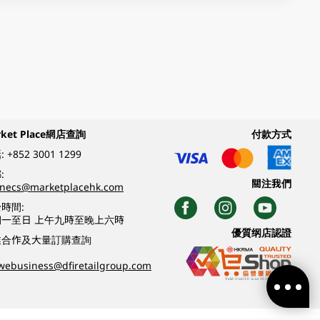
rket Place網店查詢
付款方式
:
+852 3001 1299
:
關注我們
inecs@marketplacehk.com
時間:
期一至日 上午九時至晚上六時
優質纲店認證
業合作及大量訂購查詢
webusiness@dfiretailgroup.com