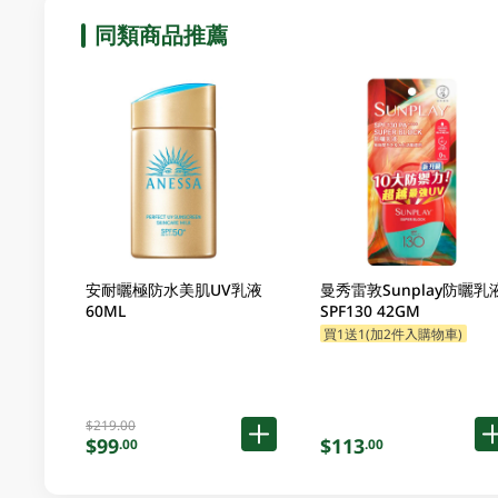
同類商品推薦
安耐曬極防水美肌UV乳液
曼秀雷敦Sunplay防曬乳
60ML
SPF130 42GM
買1送1(加2件入購物車)
$219.00
$99
$113
.00
.00