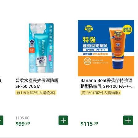
液
碧柔水凝長效保濕防曬
Banana Boat香蕉船特強運
SPF50 70GM
動型防曬乳 SPF100 PA+++
90ML
買1送1(加2件入購物車)
買1送1(加2件入購物車)
$105.00
$99
$115
.90
.00