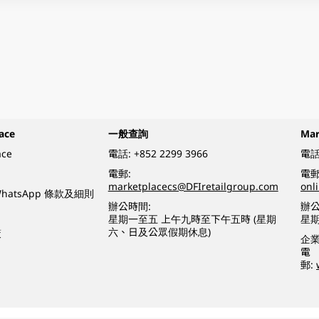
ace
一般查詢
Ma
ace
電話:
+852 2299 3966
電話
電郵:
電郵
marketplacecs@DFIretailgroup.com
onl
e WhatsApp 條款及細則
辦公時間:
辦公
星期一至五 上午九時至下午五時 (星期
星
六、日及公眾假期休息)
策
企
電
郵: