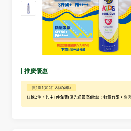
推廣優惠
買1送1(加2件入購物車)
任揀2件，其中1件免費(優先送最高價錢)；數量有限，售