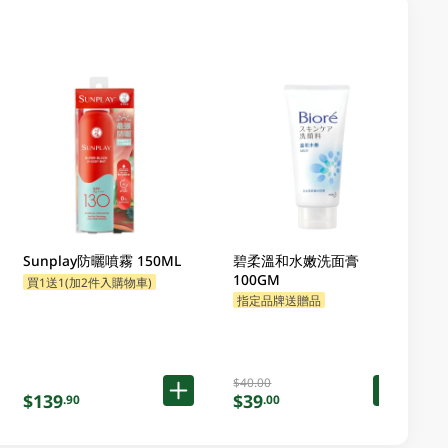
Sunplay防曬噴霧 150ML
碧柔溫和水嫩洗面膏
100GM
買1送1(加2件入購物車)
指定品牌送贈品
$40.00
$139
$39
.90
.00