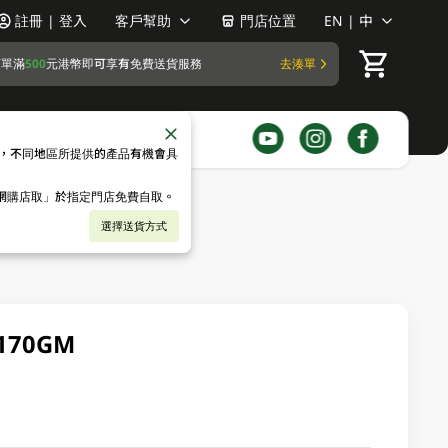
註冊 | 登入
客戶幫助
門店位置
EN | 中
訂單滿
500
元港幣即可享有免費送貨服務
去湊單
，不同地區所提供的產品有機會具
「網購店取」於指定門店免費自取。
選擇送貨方式
70GM