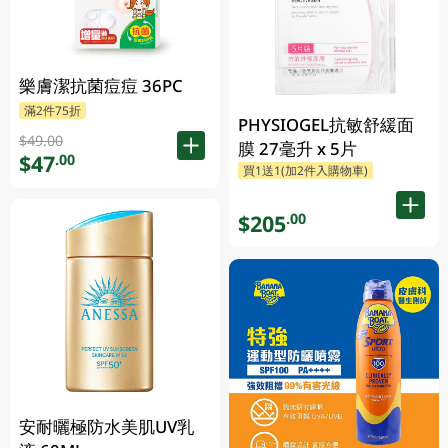
樂膚潔抗菌痘痘 36PC
滿2件75折
PHYSIOGEL抗敏舒緩面
$49.00
膜 27毫升 x 5片
$47
.00
買1送1(加2件入購物車)
$205
.00
安耐曬極防水美肌UV乳