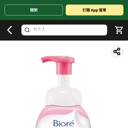
關閉
打開 App 落單
V
alid Until 30 June 2026