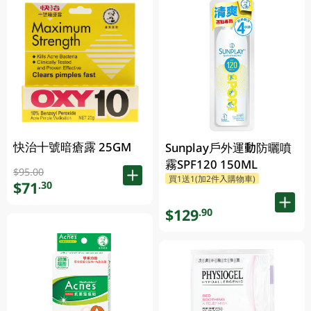
快治十號暗瘡露 25GM
Sunplay戶外運動防曬噴
霧SPF120 150ML
$95.00
買1送1(加2件入購物車)
$71
.30
$129
.90