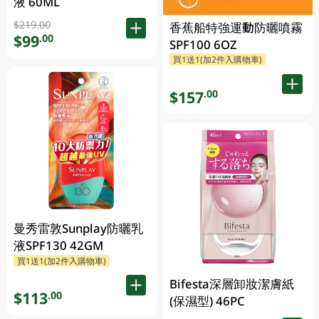
液 60ML
$219.00
香蕉船特強運動防曬噴霧
$99
.00
SPF100 6OZ
買1送1(加2件入購物車)
$157
.00
曼秀雷敦Sunplay防曬乳
液SPF130 42GM
買1送1(加2件入購物車)
Bifesta深層卸妝潔膚紙
$113
.00
(保濕型) 46PC