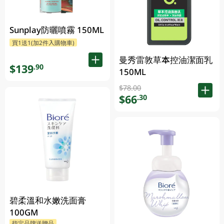
Sunplay防曬噴霧 150ML
買1送1(加2件入購物車)
曼秀雷敦草本控油潔面乳
$139
.90
150ML
$78.00
$66
.30
碧柔溫和水嫩洗面膏
100GM
指定品牌送贈品