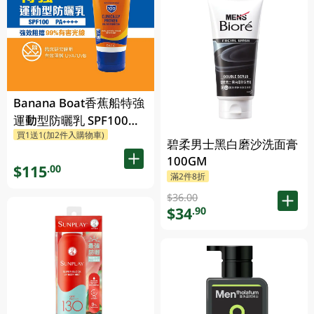
Banana Boat香蕉船特強
運動型防曬乳 SPF100
買1送1(加2件入購物車)
PA+++ 90ML
碧柔男士黑白磨沙洗面膏
100GM
$115
.00
滿2件8折
$36.00
$34
.90