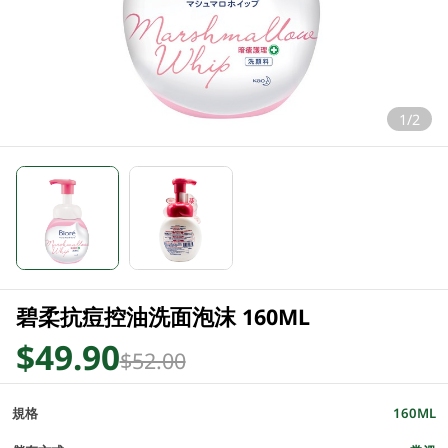
1/2
碧柔抗痘控油洗面泡沫 160ML
$49.90
$52.00
規格
160ML