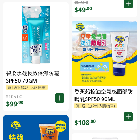
$62.00
$49
.00
碧柔水凝長效保濕防曬
SPF50 70GM
買1送1(加2件入購物車)
香蕉船控油空氣感面部防
$105.00
曬乳SPF50 90ML
$99
.90
買1送1(加2件入購物車)
$108
.00