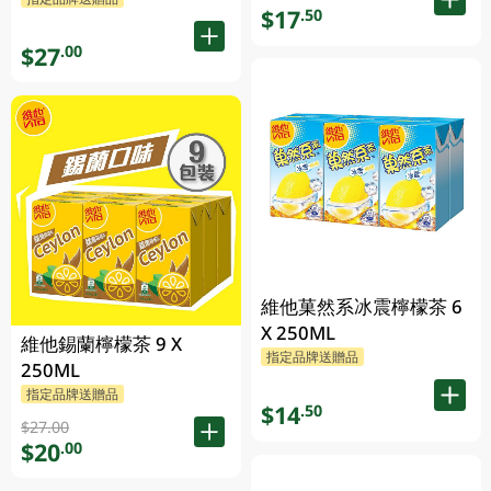
$17
.50
$27
.00
維他菓然系冰震檸檬茶 6
X 250ML
維他錫蘭檸檬茶 9 X
指定品牌送贈品
250ML
指定品牌送贈品
$14
.50
$27.00
$20
.00