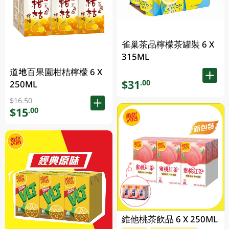
雀巢茶品檸檬茶罐裝 6 X
315ML
道地百果園柑桔檸檬 6 X
$31
.00
250ML
$16.50
$15
.00
維他桃茶飲品 6 X 250ML