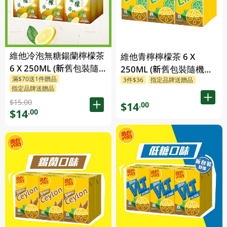
維他冷泡無糖鍚蘭檸檬茶
維他青檸檸檬茶 6 X
6 X 250ML (新舊包裝隨
250ML (新舊包裝隨機發
滿$70送1件贈品
機發貨)
3件$36
指定品牌送贈品
貨)
指定品牌送贈品
$15.00
$14
.00
$14
.00