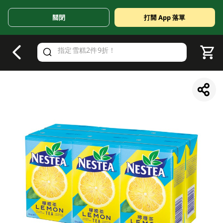
關閉
打開 App 落單
V
alid Until 30 June 2026