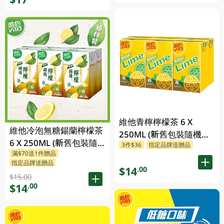
維他青檸檸檬茶 6 X
維他冷泡無糖鍚蘭檸檬茶
250ML (新舊包裝隨機發
6 X 250ML (新舊包裝隨
3件$36
指定品牌送贈品
貨)
滿$70送1件贈品
機發貨)
指定品牌送贈品
$14
.00
$15.00
$14
.00