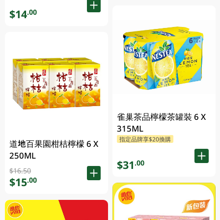
$14
.00
雀巢茶品檸檬茶罐裝 6 X
315ML
指定品牌享$20換購
道地百果園柑桔檸檬 6 X
250ML
$31
.00
$16.50
$15
.00