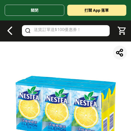
關閉
打開 App 落單
V
alid Until 30 June 2026