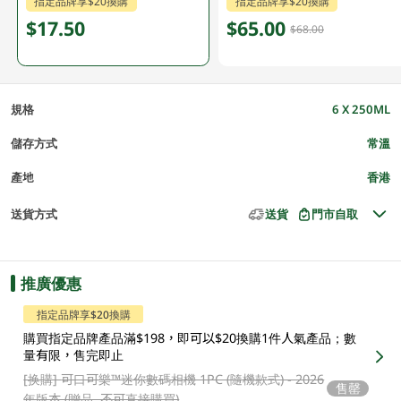
指定品牌享$20換購
指定品牌享$20換購
$17.50
$65.00
$68.00
規格
6 X 250ML
儲存方式
常溫
產地
香港
送貨方式
送貨
門市自取
推廣優惠
指定品牌享$20換購
購買指定品牌產品滿$198，即可以$20換購1件人氣產品；數
量有限，售完即止
[换購]
可口可樂™️迷你數碼相機 1PC (隨機款式) - 2026
售罄
年版本 (贈品, 不可直接購買)