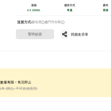
規格
儲存方式
產地
6 X 250ML
常溫
香港
送貨方式
送貨
門市自取
暫時缺貨
同朋友分享
；數量有限，售完即止
版本 (贈品, 不可直接購買)