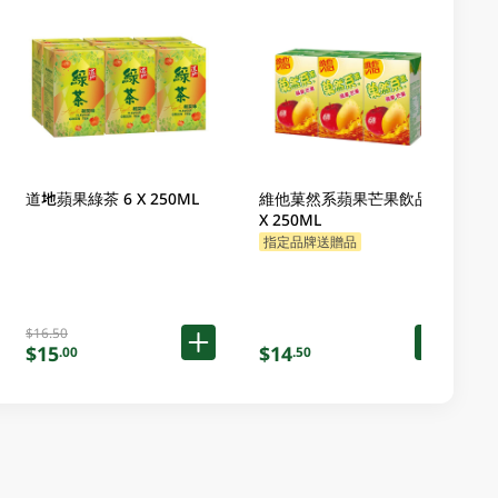
道地蘋果綠茶 6 X 250ML
維他菓然系蘋果芒果飲品 6
X 250ML
指定品牌送贈品
$16.50
$15
$14
.00
.50