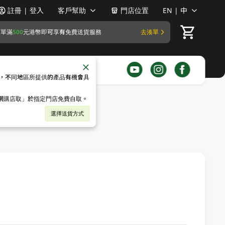
註冊 | 登入
客戶幫助
門店位置
EN | 中
訂單滿
500
元港幣即可享有免費送貨服務
去湊單
，不同地區所提供的產品有機會具
「網購店取」於指定門店免費自取。
選擇送貨方式