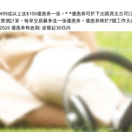
499或以上送$100優惠券一張。* *優惠券可於下次購買太古
易及折實價計算，每單交易最多送一張優惠券。優惠券將於7個工作天
3/08/2026 優惠券有效期: 派發起30日内