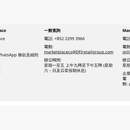
ace
一般查詢
Ma
ace
電話:
+852 2299 3966
電話
電郵:
電郵
marketplacecs@DFIretailgroup.com
onl
e WhatsApp 條款及細則
辦公時間:
辦公
星期一至五 上午九時至下午五時 (星期
星
六、日及公眾假期休息)
策
企
電
郵:
o a minor (under 18) in the course of business.
醉的酒類。
eserved.