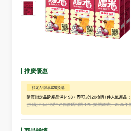
推廣優惠
指定品牌享$20換購
購買指定品牌產品滿$198，即可以$20換購1件人氣產品
[换購]
可口可樂™️迷你數碼相機 1PC (隨機款式) - 2026年
商品詳情