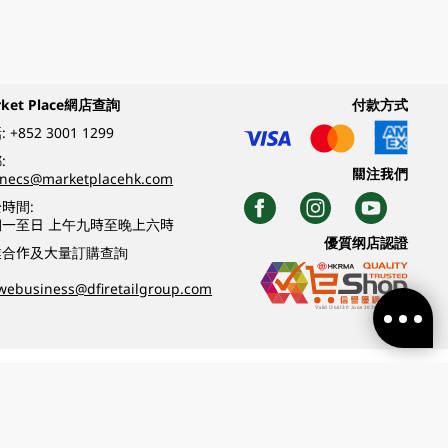
rket Place網店查詢
付款方式
:
+852 3001 1299
:
關注我們
inecs@marketplacehk.com
時間:
期一至日 上午九時至晚上六時
優質纲店認證
業合作及大量訂購查詢
webusiness@dfiretailgroup.com
條款及細則
|
私隱政策
|
DFI零售集團