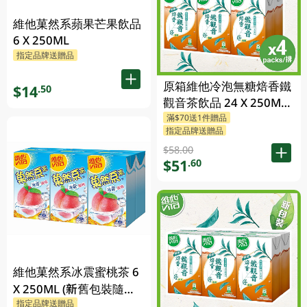
維他菓然系蘋果芒果飲品
6 X 250ML
指定品牌送贈品
原箱維他冷泡無糖焙香鐵
$14
.50
觀音茶飲品 24 X 250ML
滿$70送1件贈品
(新舊包裝隨機發貨)
指定品牌送贈品
$58.00
$51
.60
維他菓然系冰震蜜桃茶 6
X 250ML (新舊包裝隨機
指定品牌送贈品
發貨)