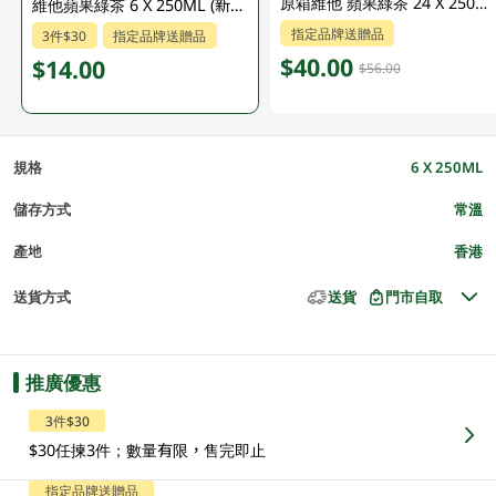
原箱維他 蘋果綠茶 24 X 250ML
維他蘋果綠茶 6 X 250ML (新舊包裝隨機發貨)
指定品牌送贈品
3件$30
指定品牌送贈品
$40.00
$14.00
$56.00
規格
6 X 250ML
儲存方式
常溫
產地
香港
送貨方式
送貨
門市自取
推廣優惠
3件$30
$30任揀3件；數量有限，售完即止
指定品牌送贈品