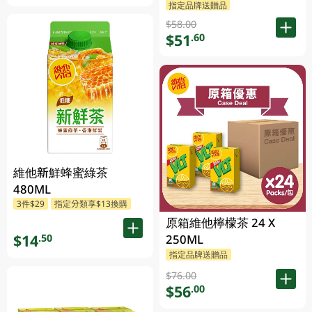
指定品牌送贈品
$58.00
$51
.60
維他新鮮蜂蜜綠茶
480ML
3件$29
指定分類享$13換購
原箱維他檸檬茶 24 X
$14
.50
250ML
指定品牌送贈品
$76.00
$56
.00