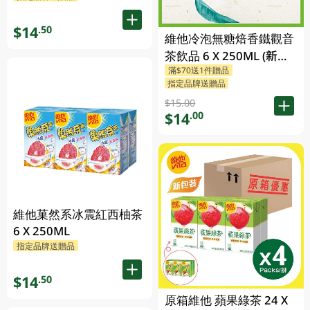
$14
.50
維他冷泡無糖焙香鐵觀音
茶飲品 6 X 250ML (新舊
滿$70送1件贈品
包裝隨機發貨)
指定品牌送贈品
$15.00
$14
.00
維他菓然系冰震紅西柚茶
6 X 250ML
指定品牌送贈品
$14
.50
原箱維他 蘋果綠茶 24 X