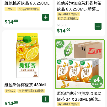
維他桃茶飲品 6 X 250ML
維他冷泡無糖茉莉香片茶
飲品 6 X 250ML (新舊包
3件$30
指定品牌送贈品
滿$70送1件贈品
裝隨機發貨)
指定品牌送贈品
$14
.00
$15.00
$14
.00
維他新鮮檸檬茶 480ML
3件$29
指定分類享$13換購
原箱維他冷泡無糖凍頂烏
龍茶 24 X 250ML (新舊包
$14
.50
滿$70送1件贈品
裝隨機發貨)