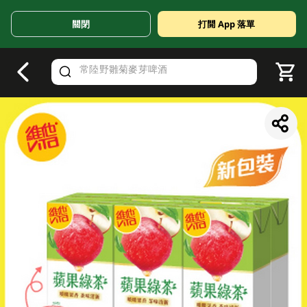
關閉
打開 App 落單
V
alid Until 30 June 2026