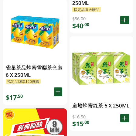
250ML
指定品牌送贈品
$56.00
$40
.00
雀巢茶品蜂蜜雪梨茶盒裝
6 X 250ML
指定品牌享$20換購
$17
.50
道地蜂蜜綠茶 6 X 250ML
$16.50
$15
.00