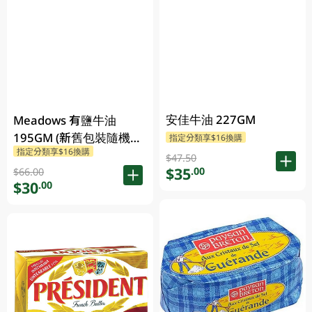
安佳牛油 227GM
Meadows 有鹽牛油
195GM (新舊包裝隨機發
指定分類享$16換購
指定分類享$16換購
貨)
$47.50
$35
.00
$66.00
$30
.00