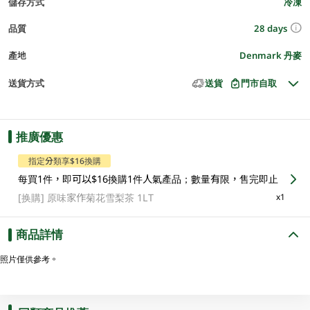
儲存方式
冷凍
28 days
品質
產地
Denmark 丹麥
送貨方式
送貨
門市自取
推廣優惠
指定分類享$16換購
每買1件，即可以$16換購1件人氣產品；數量有限，售完即止
[换購]
原味家作菊花雪梨茶 1LT
x1
商品詳情
照片僅供參考。