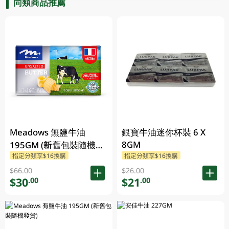
同類商品推薦
Meadows 無鹽牛油
銀寶牛油迷你杯裝 6 X
8GM
195GM (新舊包裝隨機發
指定分類享$16換購
指定分類享$16換購
貨)
$66.00
$26.00
$30
$21
.00
.00