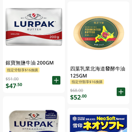
銀寶無鹽牛油 200GM
四葉乳業北海道發酵牛油
指定分類享$16換購
125GM
$51.00
指定分類享$16換購
$47
.50
$68.00
$52
.00