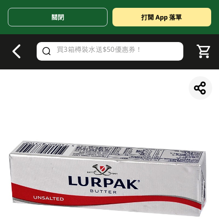
關閉
打開 App 落單
V
alid Until 30 June 2026