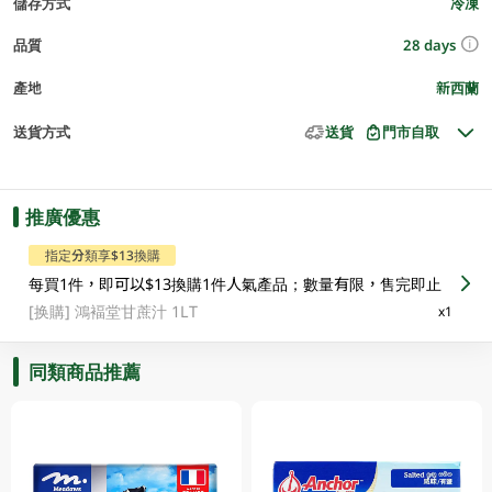
儲存方式
冷凍
28 days
品質
產地
新西蘭
送貨方式
送貨
門市自取
推廣優惠
指定分類享$13換購
每買1件，即可以$13換購1件人氣產品；數量有限，售完即止
[换購]
鴻褔堂甘蔗汁 1LT
x1
同類商品推薦