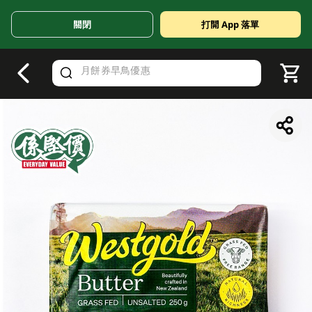
關閉
打開 App 落單
V
alid Until 30 June 2026