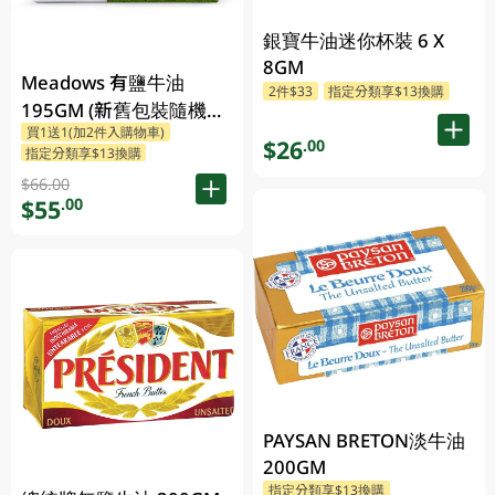
銀寶牛油迷你杯裝 6 X
8GM
Meadows 有鹽牛油
2件$33
指定分類享$13換購
195GM (新舊包裝隨機發
買1送1(加2件入購物車)
貨)
$26
.00
指定分類享$13換購
$66.00
$55
.00
PAYSAN BRETON淡牛油
200GM
指定分類享$13換購