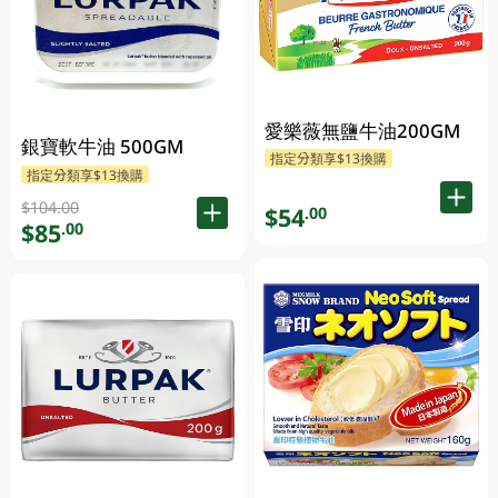
愛樂薇無鹽牛油200GM
銀寶軟牛油 500GM
指定分類享$13換購
指定分類享$13換購
$104.00
$54
.00
$85
.00