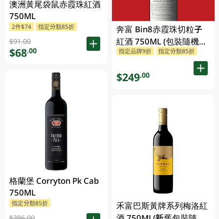
澳洲黃尾袋鼠赤霞珠紅酒
750ML
2件$74
指定分類85折
奔富 Bin8赤霞珠切粒子
紅酒 750ML (包裝隨機發
$91.00
$68
.00
指定品牌9折
指定分類85折
放)
$249
.00
格蘭堡 Corryton Pk Cab
750ML
指定分類85折
禾富巴斯黃牌系列梅洛紅
酒 750ML(新舊包裝隨機
$386.00