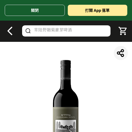
關閉
打開 App 落單
V
alid Until 30 June 2026