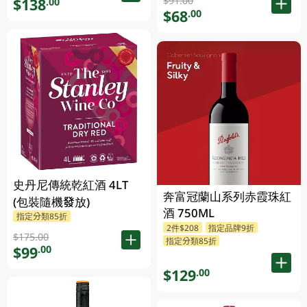
$91.00
$138
.00
$68
.00
史丹尼傳統乾紅酒 4LT
奔富冠蘭山系列赤霞珠紅
(包裝隨機發放)
酒 750ML
指定分類85折
2件$208
指定品牌9折
$175.00
指定分類85折
$99
.00
$129
.00