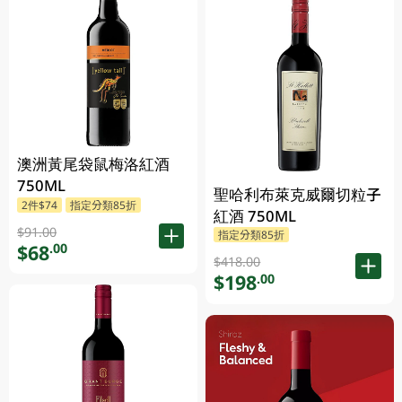
澳洲黃尾袋鼠梅洛紅酒
750ML
聖哈利布萊克威爾切粒子
2件$74
指定分類85折
紅酒 750ML
$91.00
指定分類85折
$68
.00
$418.00
$198
.00