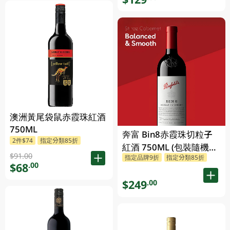
澳洲黃尾袋鼠赤霞珠紅酒
750ML
奔富 Bin8赤霞珠切粒子
2件$74
指定分類85折
紅酒 750ML (包裝隨機發
$91.00
指定品牌9折
指定分類85折
放)
$68
.00
$249
.00