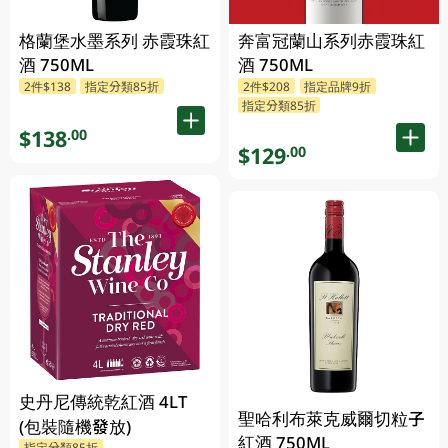
格蘭堡水墨系列 赤霞珠紅
奔富冠蘭山系列赤霞珠紅
酒 750ML
酒 750ML
2件$138
指定分類85折
2件$208
指定品牌9折
指定分類85折
$138
.00
$129
.00
史丹尼傳統乾紅酒 4LT
聖哈利布萊克威爾切粒子
(包裝隨機發放)
紅酒 750ML
指定分類85折