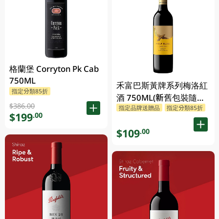
格蘭堡 Corryton Pk Cab
750ML
禾富巴斯黃牌系列梅洛紅
指定分類85折
酒 750ML(新舊包裝隨機
$386.00
指定品牌送贈品
指定分類85折
發貨)
$199
.00
$109
.00