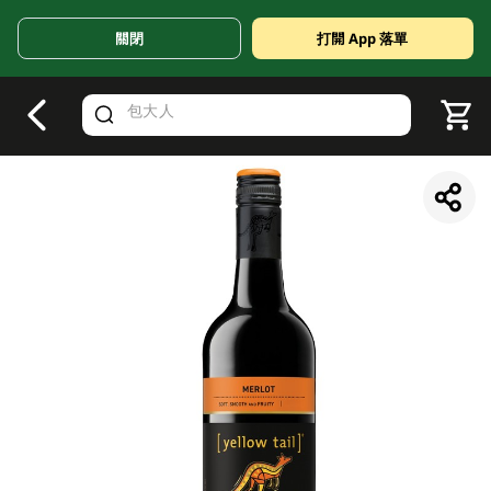
關閉
打開 App 落單
V
alid Until 30 June 2026