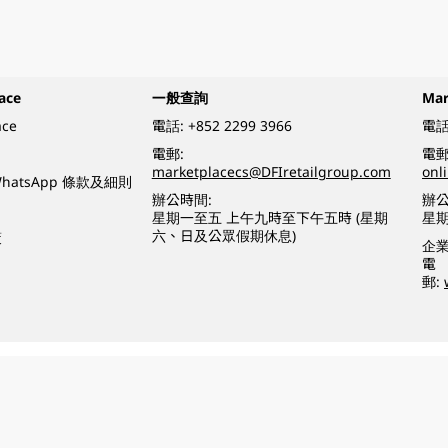
ace
一般查詢
Ma
ace
電話:
+852 2299 3966
電話
電郵:
電郵
marketplacecs@DFIretailgroup.com
onl
e WhatsApp 條款及細則
辦公時間:
辦公
星期一至五 上午九時至下午五時 (星期
星
六、日及公眾假期休息)
策
企
電
郵:
o a minor (under 18) in the course of business.
醉的酒類。
eserved.