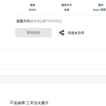
規格
儲存方式
產地
60GM
冷凍
Spain 西
送貨方式
送貨
門市自取
暫時缺貨
同朋友分享