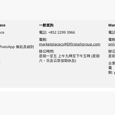
ace
一般查詢
Ma
ace
電話:
+852 2299 3966
電話
電郵:
電郵
marketplacecs@DFIretailgroup.com
onl
e WhatsApp 條款及細則
辦公時間:
辦公
星期一至五 上午九時至下午五時 (星期
星
六、日及公眾假期休息)
策
企
電
郵:
o a minor (under 18) in the course of business.
醉的酒類。
eserved.