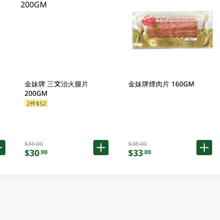
金妹牌 三文治火腿片
金妹牌煙肉片 160GM
200GM
2件$52
$36.00
$38.00
$30
$33
.90
.00