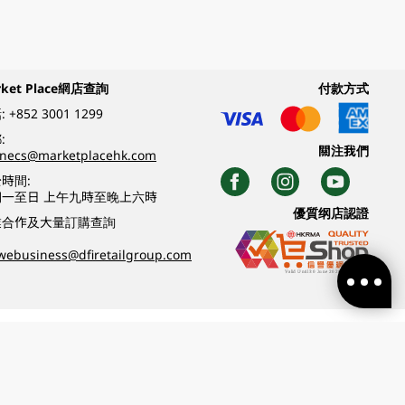
rket Place網店查詢
付款方式
:
+852 3001 1299
:
關注我們
inecs@marketplacehk.com
時間:
期一至日 上午九時至晚上六時
優質纲店認證
業合作及大量訂購查詢
webusiness@dfiretailgroup.com
條款及細則
|
私隱政策
|
DFI零售集團