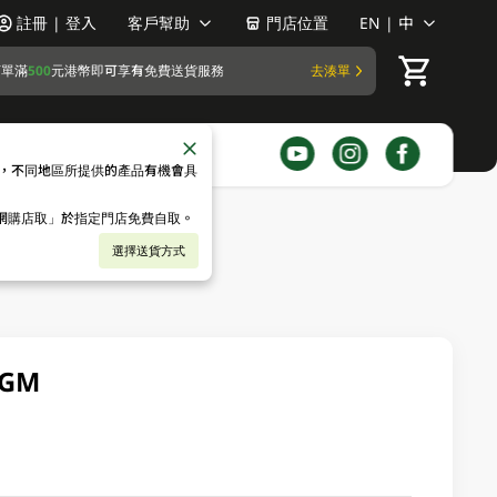
註冊 | 登入
客戶幫助
門店位置
EN | 中
訂單滿
500
元港幣即可享有免費送貨服務
去湊單
，不同地區所提供的產品有機會具
「網購店取」於指定門店免費自取。
選擇送貨方式
GM