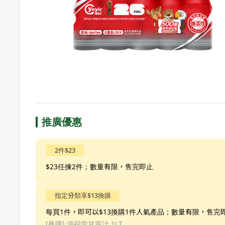
推廣優惠
2件$23
$23任揀2件；數量有限，售完即止
指定分類享$13換購
每買1件，即可以$13換購1件人氣產品；數量有限，售完
[换購]
鴻褔堂甘蔗汁 1LT