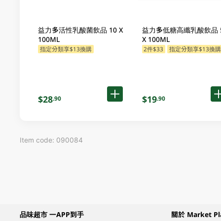
益力多活性乳酸菌飲品 10 X
益力多低糖高纖乳酸飲品 
100ML
X 100ML
指定分類享$13換購
2件$33
指定分類享$13換
$28
$19
.90
.90
Item code: 090084
品味超市 一APP到手
關於 Market Pl