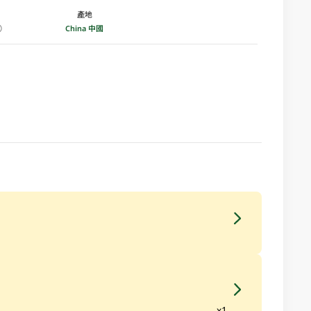
產地
China 中國
x1