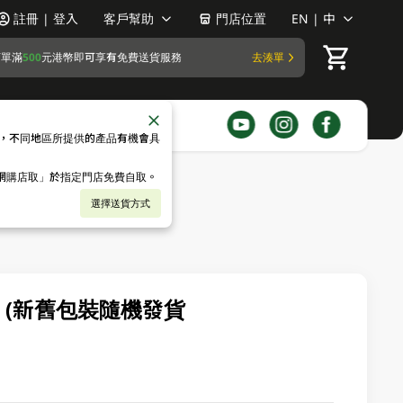
註冊 | 登入
客戶幫助
門店位置
EN | 中
訂單滿
500
元港幣即可享有免費送貨服務
去湊單
，不同地區所提供的產品有機會具
「網購店取」於指定門店免費自取。
選擇送貨方式
L (新舊包裝隨機發貨