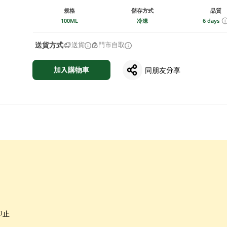
規格
儲存方式
品質
100ML
冷凍
6 days
送貨方式
送貨
門市自取
加入購物車
同朋友分享
即止