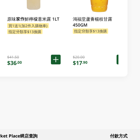
原味家作鮮檸檬薏米露 1LT
鴻福堂蘆薈楊枝甘露
450GM
買1送1(加2件入購物車)
指定分類享$13換購
指定分類享$13換購
$41.50
$20.00
$36
$17
.00
.90
rket Place網店查詢
付款方式