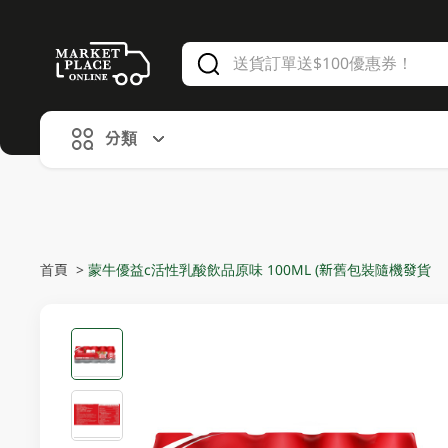
V
alid Until 30 June 2026
分類
首頁
>
蒙牛優益c活性乳酸飲品原味 100ML (新舊包裝隨機發貨