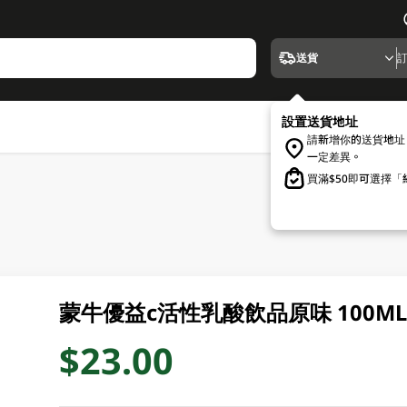
送貨
設置送貨地址
請新增你的送貨地址
一定差異。
買滿$50即可選擇
蒙牛優益c活性乳酸飲品原味 100M
$23.00