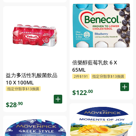
倍樂醇藍莓乳飲 6 X
65ML
益力多活性乳酸菌飲品
2件$191
指定分類享$13換購
10 X 100ML
指定分類享$13換購
$122
.00
$28
.90