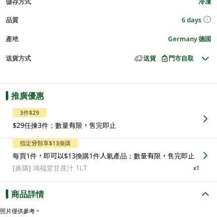
儲存方式
冷凍
6 days
品質
產地
Germany 德國
送貨方式
送貨
門市自取
推廣優惠
3件$29
$29任揀3件；數量有限，售完即止
指定分類享$13換購
每買1件，即可以$13換購1件人氣產品；數量有限，售完即止
[换購]
鴻褔堂甘蔗汁 1LT
x1
商品詳情
照片僅供參考。