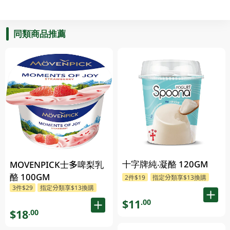
同類商品推薦
十字牌純‧凝酪 120GM
MOVENPICK士多啤梨乳
酪 100GM
2件$19
指定分類享$13換購
3件$29
指定分類享$13換購
$11
.00
$18
.00