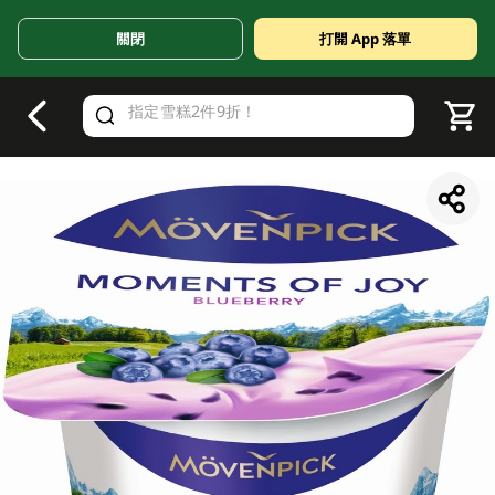
關閉
打開 App 落單
V
alid Until 30 June 2026