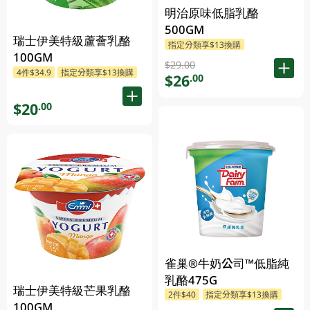
明治原味低脂乳酪
500GM
瑞士伊美特級蘆薈乳酪
指定分類享$13換購
100GM
$29.00
4件$34.9
指定分類享$13換購
$26
.00
$20
.00
雀巢®牛奶公司™低脂純
乳酪475G
瑞士伊美特級芒果乳酪
2件$40
指定分類享$13換購
100GM