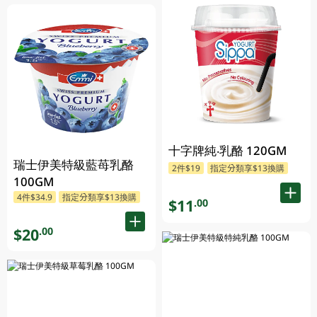
十字牌純‧乳酪 120GM
瑞士伊美特級藍苺乳酪
2件$19
指定分類享$13換購
100GM
4件$34.9
指定分類享$13換購
$11
.00
$20
.00