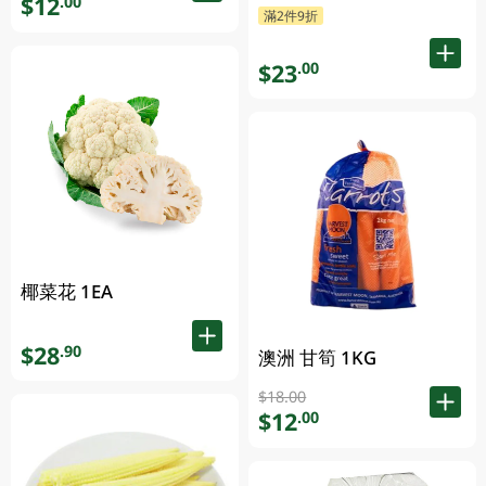
$12
.00
滿2件9折
$23
.00
椰菜花 1EA
$28
.90
澳洲 甘筍 1KG
$18.00
$12
.00