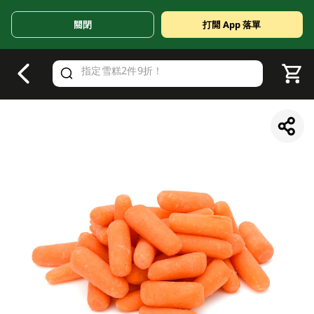
關閉
打開 App 落單
V
alid Until 30 June 2026