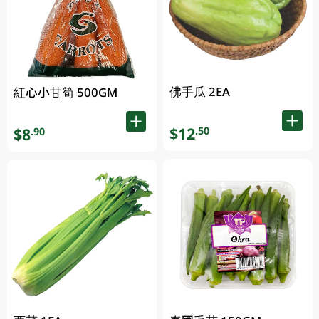
佛手瓜 2EA
紅心小甘筍 500GM
$12
.50
$8
.90