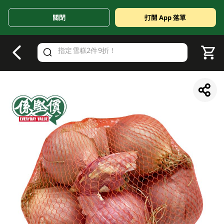
關閉
打開 App 落單
V
alid Until 30 June 2026