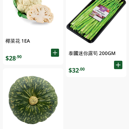
椰菜花 1EA
泰國迷你露筍 200GM
$28
.90
$32
.00