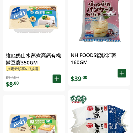
NH FOODS鬆軟班戟
維他奶山水蒸煮高鈣有機
160GM
嫩豆腐350GM
指定分類享$13換購
$39
.00
$12.00
$8
.00