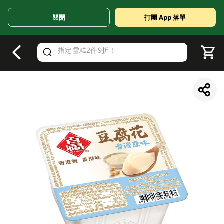
關閉
打開 App 落單
V
alid Until 30 June 2026