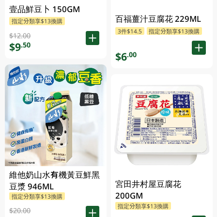
壹品鮮豆卜 150GM
百福薑汁豆腐花 229ML
指定分類享$13換購
3件$14.5
指定分類享$13換購
$12.00
$9
.50
$6
.00
維他奶山水有機黃豆鮮黑
宮田井村屋豆腐花
豆漿 946ML
200GM
指定分類享$13換購
指定分類享$13換購
$20.00