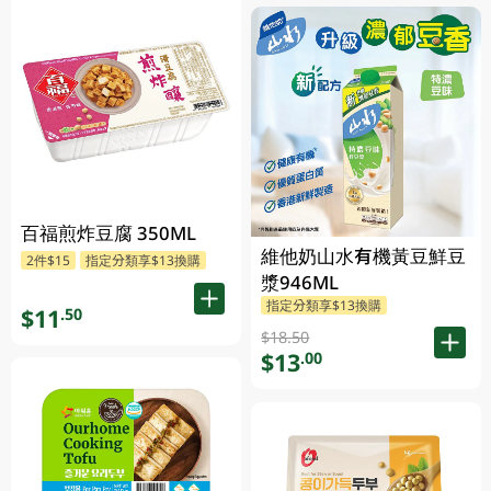
百福煎炸豆腐 350ML
維他奶山水有機黃豆鮮豆
2件$15
指定分類享$13換購
漿946ML
指定分類享$13換購
$11
.50
$18.50
$13
.00