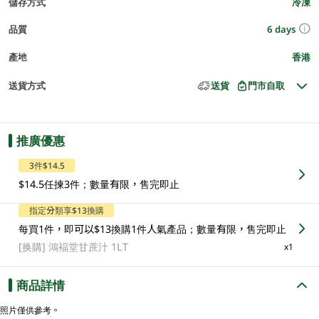
儲存方式
冷凍
6 days
品質
產地
香港
送貨方式
送貨
門市自取
推廣優惠
3件$14.5
$14.5任揀3件；數量有限，售完即止
指定分類享$13換購
每買1件，即可以$13換購1件人氣產品；數量有限，售完即止
[换購]
鴻褔堂甘蔗汁 1LT
x1
商品詳情
照片僅供參考。