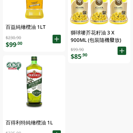
百益純橄欖油 1LT
獅球嘜芥花籽油 3 X
$230.90
900ML (包裝隨機發放)
$99
.00
$99.90
$85
.90
百得利特純橄欖油 1L