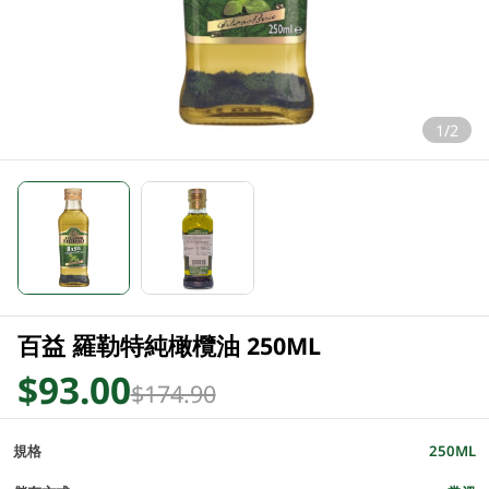
1/2
百益 羅勒特純橄欖油 250ML
$93.00
$174.90
規格
250ML