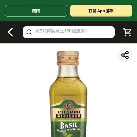
關閉
打開 App 落單
V
alid Until 30 June 2026