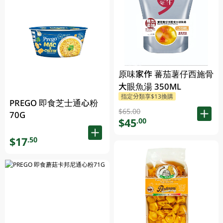
原味家作 蕃茄薯仔西施骨
大眼魚湯 350ML
指定分類享$13換購
PREGO 即食芝士通心粉
$65.00
70G
$45
.00
$17
.50