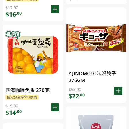
$17.90
$16
.00
AJINOMOTO味噌餃子
276GM
四海咖喱魚蛋 270克
$53.90
$22
.00
指定分類享$13換購
$19.00
$14
.00