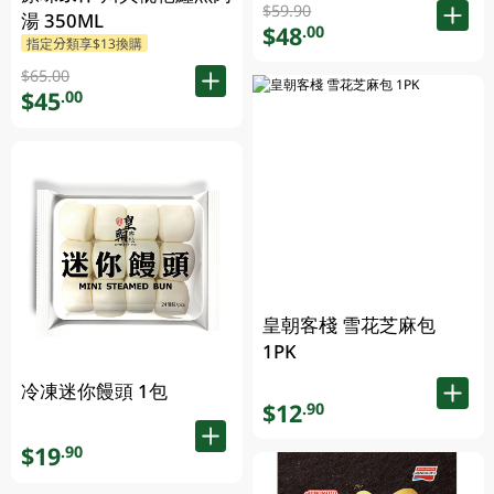
$59.90
湯 350ML
$48
.00
指定分類享$13換購
$65.00
$45
.00
皇朝客棧 雪花芝麻包
1PK
冷凍迷你饅頭 1包
$12
.90
$19
.90