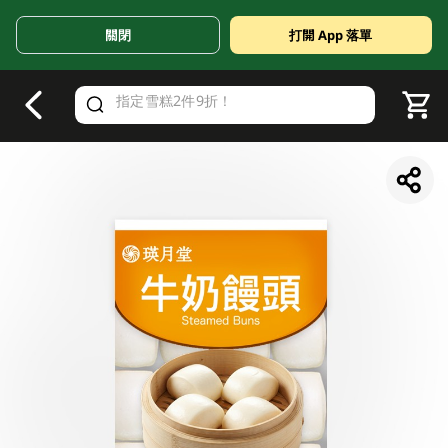
關閉
打開 App 落單
V
alid Until 30 June 2026