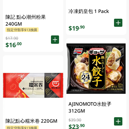
冷凍奶皇包 1 Pack
陳記 點心潮州粉果
240GM
$19
.90
指定分類享$13換購
$17.90
$16
.00
AJINOMOTO水餃子
312GM
$39.90
陳記點心糯米卷 220GM
$23
.90
指定分類享$13換購