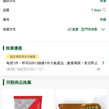
儲存方式
冷凍
7 days
品質
產地
中國
送貨方式
送貨
門市自取
推廣優惠
指定分類享$13換購
每買1件，即可以$13換購1件人氣產品；數量有限，售完即止
[换購]
鴻褔堂甘蔗汁 1LT
x1
同類商品推薦