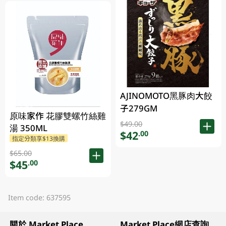
AJINOMOTO黑豚肉大餃
子279GM
原味家作 花膠雙螺竹絲雞
$49.00
湯 350ML
$42
.00
指定分類享$13換購
$65.00
$45
.00
Item code: 637595
關於 Market Place
Market Place網店查詢