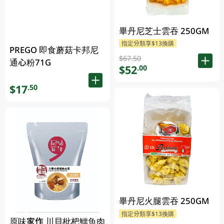
畢丹尼芝士雲吞 250GM
指定分類享$13換購
PREGO 即食蘑菇卡邦尼
$67.50
通心粉71G
$52
.00
$17
.50
畢丹尼火腿雲吞 250GM
指定分類享$13換購
原味家作 川貝枇杷鱷魚肉