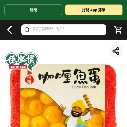
關閉
打開 App 落單
V
alid Until 30 June 2026