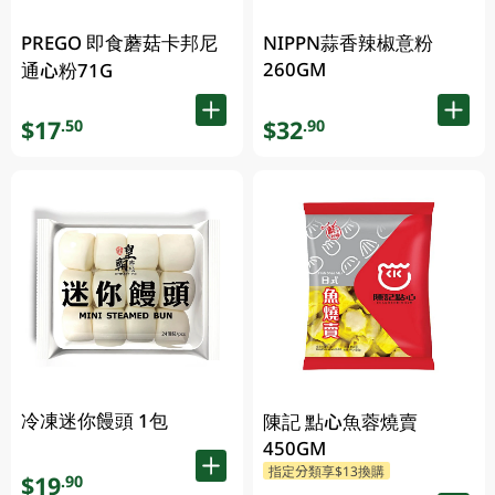
PREGO 即食蘑菇卡邦尼
NIPPN蒜香辣椒意粉
260GM
通心粉71G
$17
$32
.50
.90
冷凍迷你饅頭 1包
陳記 點心魚蓉燒賣
450GM
指定分類享$13換購
$19
.90