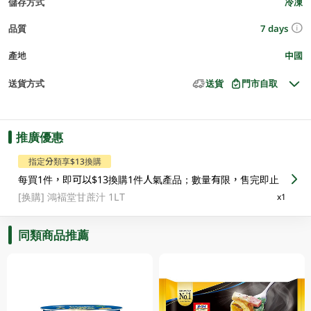
儲存方式
冷凍
7 days
品質
產地
中國
送貨方式
送貨
門市自取
推廣優惠
指定分類享$13換購
每買1件，即可以$13換購1件人氣產品；數量有限，售完即止
[换購]
鴻褔堂甘蔗汁 1LT
x1
同類商品推薦