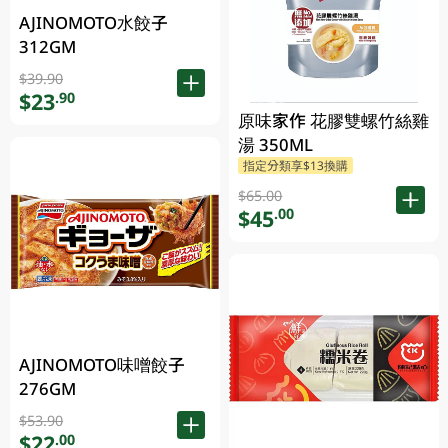
AJINOMOTO水餃子
312GM
$39.90
$23
.90
原味家作 花膠雙螺竹絲雞
湯 350ML
指定分類享$13換購
$65.00
$45
.00
AJINOMOTO味噌餃子
276GM
$53.90
$22
.00