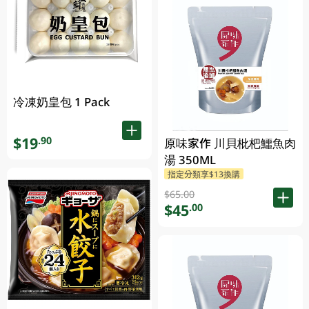
冷凍奶皇包 1 Pack
$19
.90
原味家作 川貝枇杷鱷魚肉
湯 350ML
指定分類享$13換購
$65.00
$45
.00