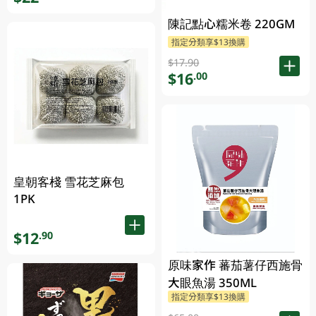
陳記點心糯米卷 220GM
指定分類享$13換購
$17.90
$16
.00
皇朝客棧 雪花芝麻包
1PK
$12
.90
原味家作 蕃茄薯仔西施骨
大眼魚湯 350ML
指定分類享$13換購