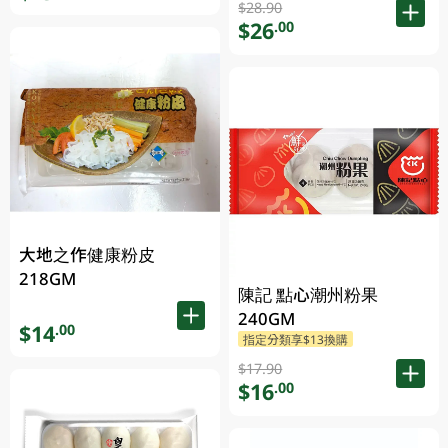
$28.90
$26
.00
大地之作健康粉皮
218GM
陳記 點心潮州粉果
240GM
$14
.00
指定分類享$13換購
$17.90
$16
.00