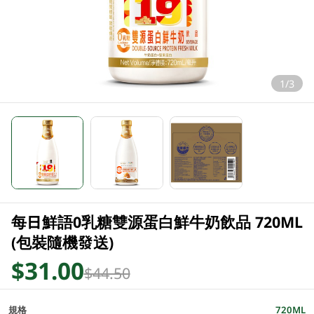
1/3
每日鮮語0乳糖雙源蛋白鮮牛奶飲品 720ML
(包裝隨機發送)
$31.00
$44.50
規格
720ML