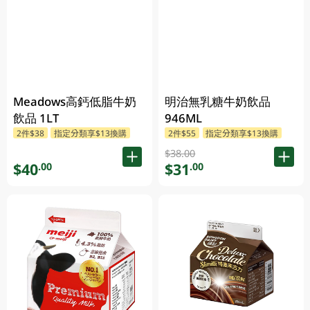
Meadows高鈣低脂牛奶
明治無乳糖牛奶飲品
飲品 1LT
946ML
2件$38
指定分類享$13換購
2件$55
指定分類享$13換購
$38.00
$40
$31
.00
.00