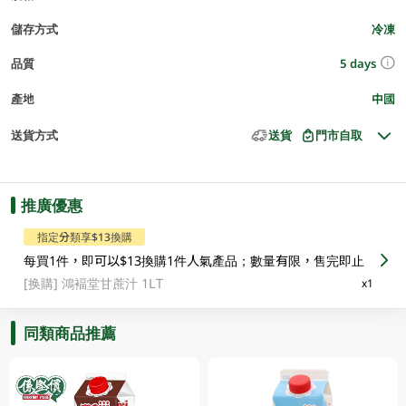
儲存方式
冷凍
5 days
品質
產地
中國
送貨方式
送貨
門市自取
推廣優惠
指定分類享$13換購
每買1件，即可以$13換購1件人氣產品；數量有限，售完即止
[换購]
鴻褔堂甘蔗汁 1LT
x1
同類商品推薦