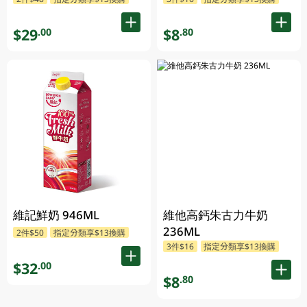
$29
$8
.00
.80
維記鮮奶 946ML
維他高鈣朱古力牛奶
236ML
2件$50
指定分類享$13換購
3件$16
指定分類享$13換購
$32
.00
$8
.80