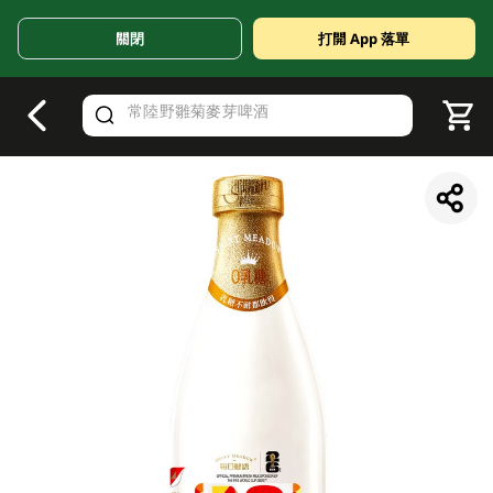
關閉
打開 App 落單
V
alid Until 30 June 2026