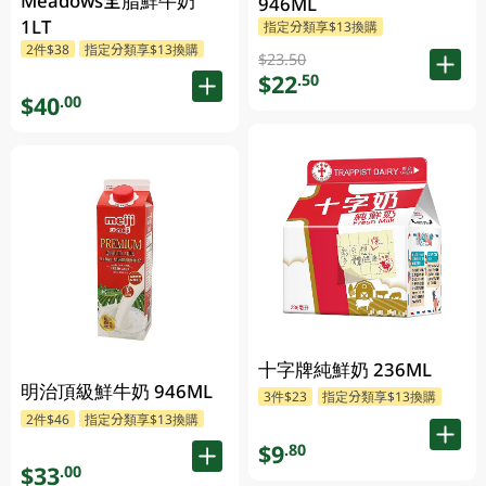
Meadows全脂鮮牛奶
946ML
1LT
指定分類享$13換購
2件$38
指定分類享$13換購
$23.50
$22
.50
$40
.00
十字牌純鮮奶 236ML
明治頂級鮮牛奶 946ML
3件$23
指定分類享$13換購
2件$46
指定分類享$13換購
$9
.80
$33
.00