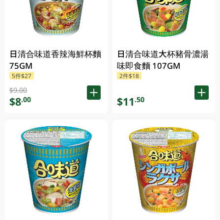
日清合味道香辣海鮮杯麵
日清合味道大杯豬骨濃湯
75GM
味即食麵 107GM
5件$27
2件$18
$9.00
$8
$11
.00
.50