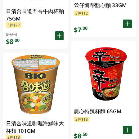
公仔凱蒂點心麵 33GM
日清合味道五香牛肉杯麵
3件$12
75GM
5件$27
$7
.00
$9.00
$8
.00
農心特辣杯麵 65GM
3件$18
日清合味道咖喱海鮮味大
杯麵 101GM
$8
.50
2件$18