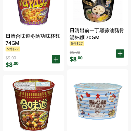
日清出前一丁黑蒜油豬骨
日清合味道冬陰功味杯麵
湯杯麵 70GM
74GM
5件$27
5件$27
$9.00
$8
.00
$9.00
$8
.00