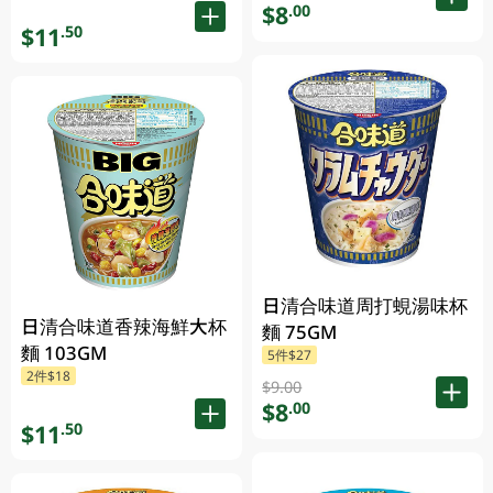
$8
.00
$11
.50
日清合味道周打蜆湯味杯
日清合味道香辣海鮮大杯
麵 75GM
麵 103GM
5件$27
2件$18
$9.00
$8
.00
$11
.50