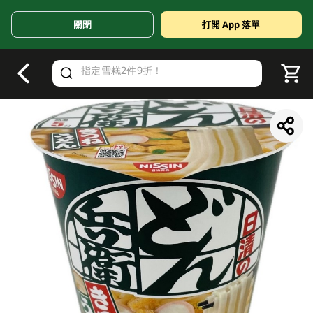
關閉
打開 App 落單
V
alid Until 30 June 2026