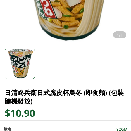
1/1
日清咚兵衛日式腐皮杯烏冬 (即食麵) (包裝
隨機發放)
$10.90
規格
82GM