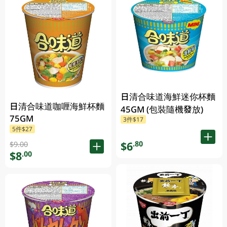
日清合味道海鮮迷你杯麵
日清合味道咖喱海鮮杯麵
45GM (包裝隨機發放)
75GM
3件$17
5件$27
$6
.80
$9.00
$8
.00