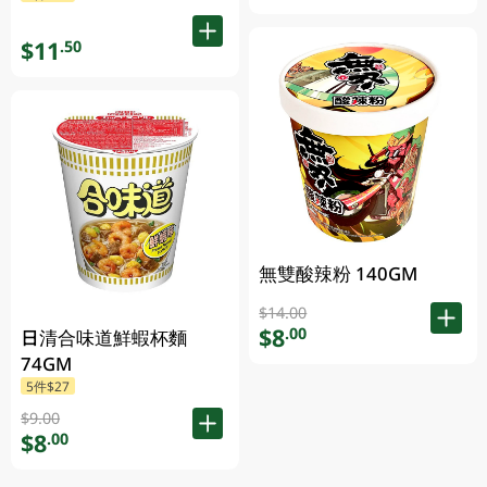
$11
.50
無雙酸辣粉 140GM
$14.00
$8
.00
日清合味道鮮蝦杯麵
74GM
5件$27
$9.00
$8
.00