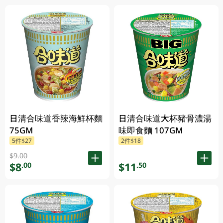
日清合味道香辣海鮮杯麵
日清合味道大杯豬骨濃湯
75GM
味即食麵 107GM
5件$27
2件$18
$9.00
$8
$11
.00
.50