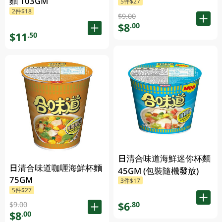
麵 103GM
5件$27
2件$18
$9.00
$8
.00
$11
.50
日清合味道海鮮迷你杯麵
日清合味道咖喱海鮮杯麵
45GM (包裝隨機發放)
75GM
3件$17
5件$27
$6
.80
$9.00
$8
.00