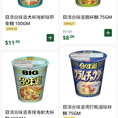
日清合味道大杯海鮮味即
日清合味道雞杯麵 75GM
食麵 100GM
5件$27
2件$18
$9.00
$8
.00
$11
.50
日清合味道周打蜆湯味杯
日清合味道香辣海鮮大杯
麵 75GM