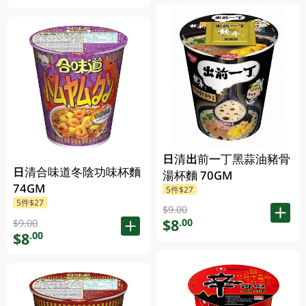
日清出前一丁黑蒜油豬骨
日清合味道冬陰功味杯麵
湯杯麵 70GM
74GM
5件$27
5件$27
$9.00
$8
.00
$9.00
$8
.00