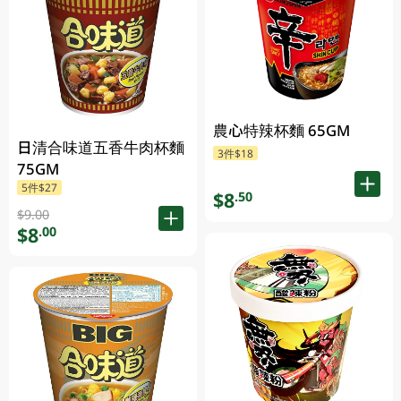
農心特辣杯麵 65GM
日清合味道五香牛肉杯麵
3件$18
75GM
5件$27
$8
.50
$9.00
$8
.00