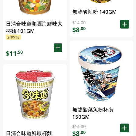
無雙酸辣粉 140GM
$14.00
日清合味道咖喱海鮮味大
$8
.00
杯麵 101GM
2件$18
$11
.50
無雙酸菜魚粉杯裝
150GM
$14.00
$8
.00
日清合味道鮮蝦杯麵