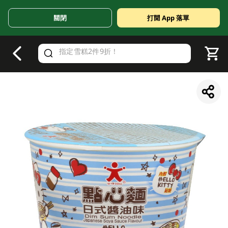
關閉
打開 App 落單
V
alid Until 30 June 2026