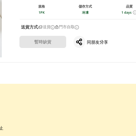
規格
儲存方式
品質
1PK
冷凍
1 days
送貨方式
送貨
門市自取
暫時缺貨
同朋友分享
止