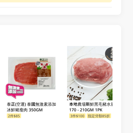
泰正(空運) 泰國無激素添加
本地農場新鮮黑毛豬水展
冰鮮豬瘦肉 350GM
170 - 210GM 1PK
2件$85
3件$100
指定分類85折