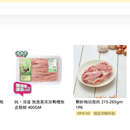
無
純。清遠 無激素添加有機無
新鮮梅頭瘦肉 215-265gm
皮雞柳 400GM
1PK
3件$100
指定分類85折