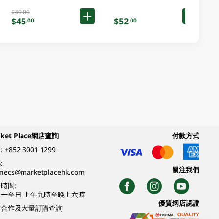
$49.00
$45
$52
.00
.00
rket Place網店查詢
付款方式
:
+852 3001 1299
:
關注我們
inecs@marketplacehk.com
時間:
期一至日 上午九時至晚上六時
優質纲店認證
業合作及大量訂購查詢