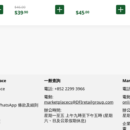
$46.00
$39
$45
.90
.00
ace
一般查詢
Ma
ace
電話:
+852 2299 3966
電話
電郵:
電郵
marketplacecs@DFIretailgroup.com
onl
e WhatsApp 條款及細則
辦公時間:
辦公
星期一至五 上午九時至下午五時 (星期
星
六、日及公眾假期休息)
策
企
電