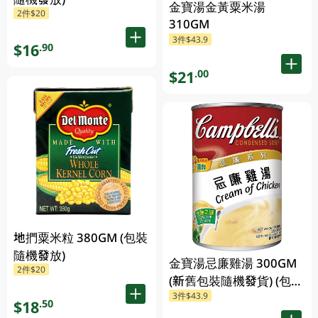
金寶湯金黃粟米湯
2件$20
310GM
3件$43.9
$16
.90
$21
.00
地捫粟米粒 380GM (包裝
隨機發放)
金寶湯忌廉雞湯 300GM
2件$20
(新舊包裝隨機發貨) (包裝
3件$43.9
隨機發放)
$18
.50