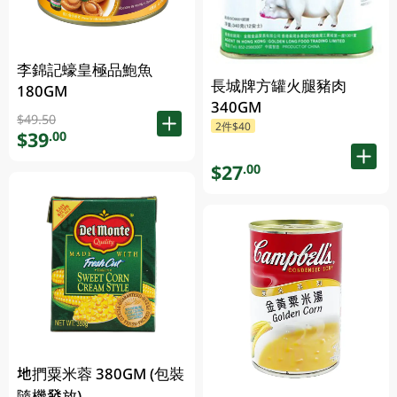
李錦記蠔皇極品鮑魚
長城牌方罐火腿豬肉
180GM
340GM
$49.50
2件$40
$39
.00
$27
.00
地捫粟米蓉 380GM (包裝
隨機發放)