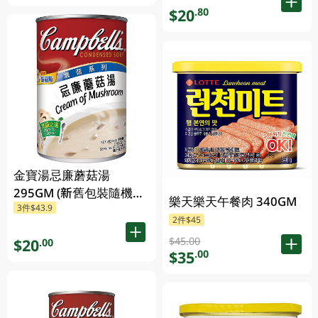
$20
.80
金寶湯忌廉蘑菇湯
295GM (新舊包裝隨機發
樂天樂天午餐肉 340GM
3件$43.9
貨) (包裝隨機發放)
2件$45
$45.00
$20
.00
$35
.00