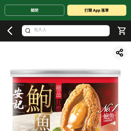
關閉
打開 App 落單
V
alid Until 30 June 2026