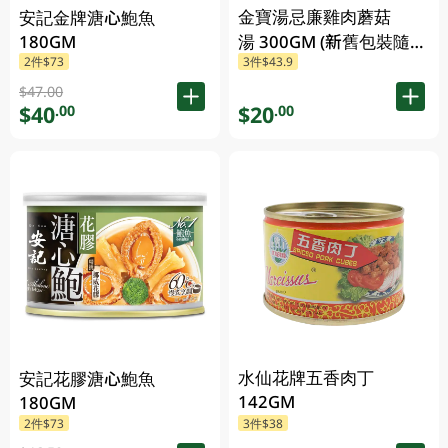
金寶湯忌廉雞肉蘑菇
安記金牌溏心鮑魚
180GM
湯 300GM (新舊包裝隨機
2件$73
3件$43.9
發貨) (包裝隨機發放)
$47.00
$40
$20
.00
.00
水仙花牌五香肉丁
安記花膠溏心鮑魚
142GM
180GM
2件$73
3件$38