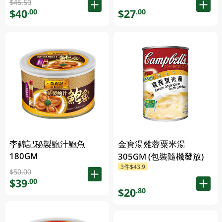
$46.50
$40
$27
.00
.00
李錦記秘製鮑汁鮑魚
金寶湯雞蓉粟米湯
180GM
305GM (包裝隨機發放)
3件$43.9
$50.00
$39
.00
$20
.80