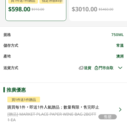
買1件送1件贈品
指定分類85折
$598.00
$3010.00
$910.00
$5460.00
規格
750ML
儲存方式
常溫
產地
澳洲
送貨方式
送貨
門市自取
推廣優惠
買1件送1件贈品
購買每1件，即送1件人氣贈品；數量有限，售完即止
[贈品]
MARKET PLACE PAPER WINE BAG 2BOTT
售罄
1 EA