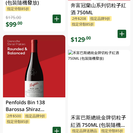
(包裝隨機發放)
奔富冠蘭山系列切粒子紅
指定分類85折
酒 750ML
$175.00
2件$208
指定品牌9折
$99
.00
指定分類85折
$129
.00
Penfolds Bin 138
Barossa Shiraz
Grenache Mataro
2件$500
指定品牌9折
禾富巴斯總統金牌切粒子
指定分類85折
750ML
紅酒 750ML (包裝隨機發
指定品牌送贈品
指定分類85折
放)