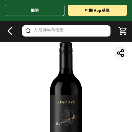
關閉
打開 App 落單
V
alid Until 30 June 2026