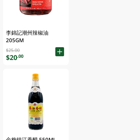
李錦記潮州辣椒油
205GM
$25.00
$20
.00
金梅鎮江香醋 550ML