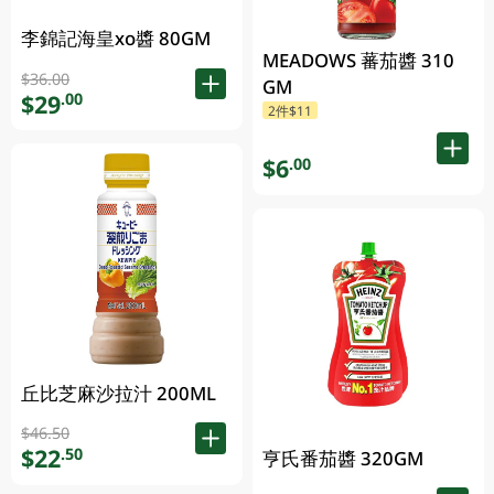
李錦記海皇xo醬 80GM
MEADOWS 蕃茄醬 310
$36.00
GM
$29
.00
2件$11
$6
.00
丘比芝麻沙拉汁 200ML
$46.50
$22
.50
亨氏番茄醬 320GM