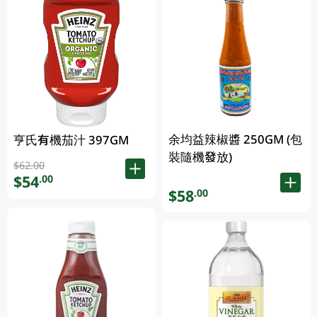
余均益辣椒醬 250GM (包
亨氏有機茄汁 397GM
裝隨機發放)
$62.00
$54
.00
$58
.00