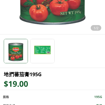
1/2
地捫蕃茄膏195G
$19.00
規格
195G