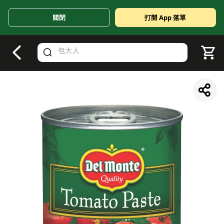
關閉
打開 App 落單
V
alid Until 30 June 2026