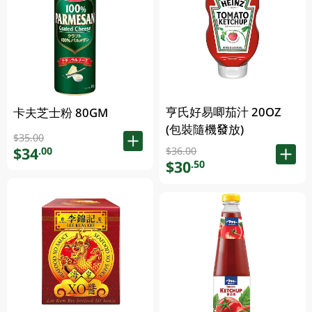
亨氏好易唧茄汁 20OZ
卡夫芝士粉 80GM
(包裝隨機發放)
$35.00
$34
.00
$36.00
$30
.50