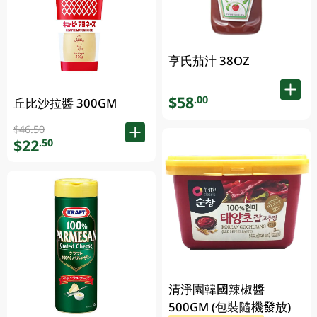
亨氏茄汁 38OZ
$58
.00
丘比沙拉醬 300GM
$46.50
$22
.50
清淨園韓國辣椒醬
500GM (包裝隨機發放)