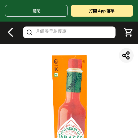
關閉
打開 App 落單
V
alid Until 30 June 2026