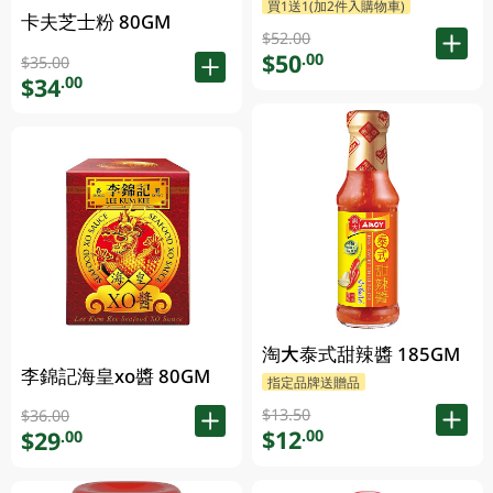
買1送1(加2件入購物車)
卡夫芝士粉 80GM
$52.00
$50
.00
$35.00
$34
.00
淘大泰式甜辣醬 185GM
李錦記海皇xo醬 80GM
指定品牌送贈品
$13.50
$36.00
$12
.00
$29
.00