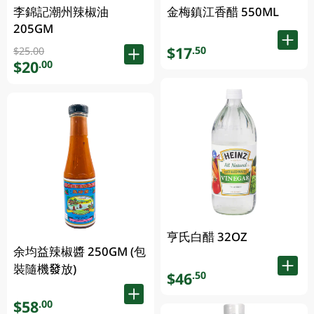
李錦記潮州辣椒油
金梅鎮江香醋 550ML
205GM
$17
.50
$25.00
$20
.00
亨氏白醋 32OZ
余均益辣椒醬 250GM (包
裝隨機發放)
$46
.50
$58
.00