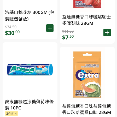
洛基山棉花糖 300GM (包
益達無糖香口珠曬駱駝士
裝隨機發放)
多啤梨味 28GM
$34.50
$11.50
$30
.00
$7
.50
爽浪無糖超涼糖薄荷味條
益達無糖香口珠益達無糖
裝 10PC
香口珠哈蜜瓜口味 28GM
2件$14