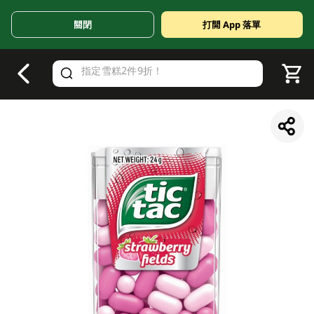
關閉
打開 App 落單
V
alid Until 30 June 2026