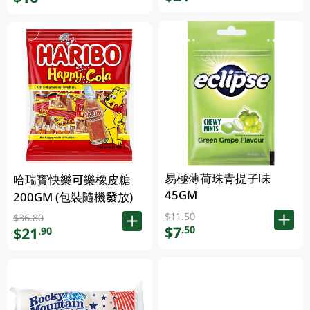
易極薄荷珠青提子味
哈瑞寳快樂可樂橡皮糖
45GM
200GM (包裝隨機發放)
$11.50
$36.80
$7
.50
$21
.90