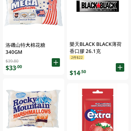
樂天BLACK BLACK薄荷
洛磯山特大棉花糖
香口膠 26.1克
340GM
2件$22
$39.80
$33
.00
$14
.50