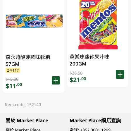
萬樂珠迷你果汁味
森永超酸菠蘿味軟糖
200GM
57GM
2件$17
$36.50
$21
.00
$15.00
$11
.00
Item code: 152140
關於 Market Place
Market Place網店查詢
關於 Market Place
電話:
+852 3001 1299