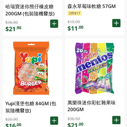
森永草莓味軟糖 57GM
哈瑞寶迷你熊仔橡皮糖
200GM (包裝隨機發放)
2件$17
$15.00
$36.80
$11
.00
$21
.90
萬樂珠迷你彩虹雜果味
Yupi漢堡包糖 84GM (包
200GM
裝隨機發放)
$36.50
$20.90
$21
.00
$16
.00