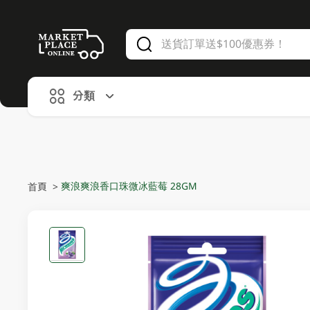
V
alid Until 30 June 2026
分類
爽浪爽浪香口珠微冰藍莓 28GM
首頁
>