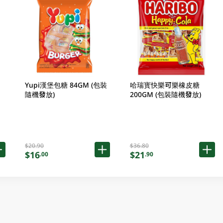
Yupi漢堡包糖 84GM (包裝
哈瑞寳快樂可樂橡皮糖
隨機發放)
200GM (包裝隨機發放)
$20.90
$36.80
$16
$21
.00
.90