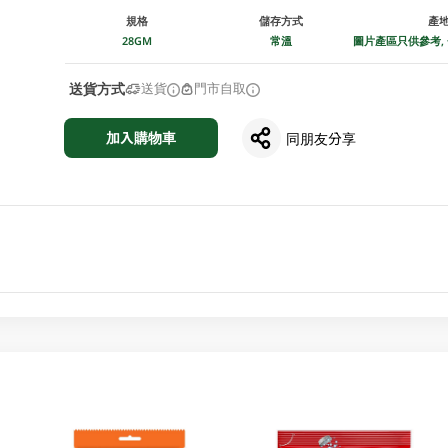
規格
儲存方式
產
28GM
常溫
圖片產區只供參考,
送貨方式
送貨
門市自取
加入購物車
同朋友分享