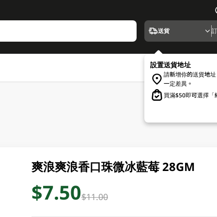
送貨
設置送貨地址
請新增你的送貨地址
一定差異。
買滿$50即可選擇
爽浪爽浪香口珠微冰藍莓 28GM
$7.50
$11.00