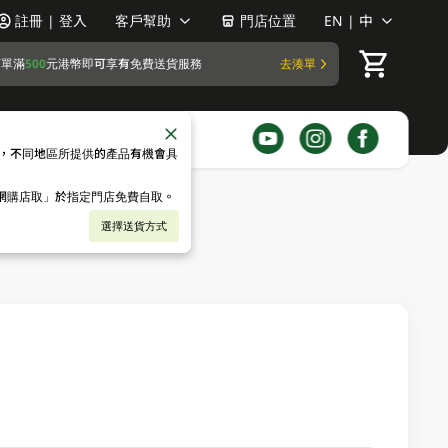
註冊 | 登入
客戶幫助
門店位置
EN | 中
訂單滿
500
元港幣即可享有免費送貨服務
去湊單
，不同地區所提供的產品有機會具
「網購店取」於指定門店免費自取。
選擇送貨方式