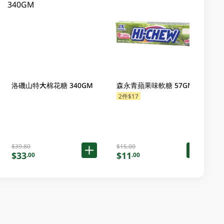
洛磯山特大棉花糖 340GM
森永青蘋果味軟糖 57GM
2件$17
$39.80
$15.00
$33
$11
.00
.00