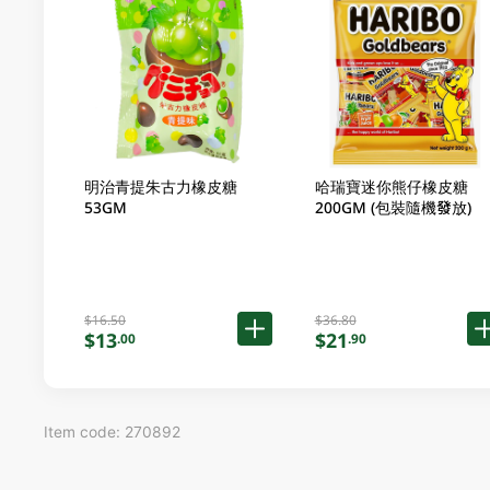
明治青提朱古力橡皮糖
哈瑞寶迷你熊仔橡皮糖
53GM
200GM (包裝隨機發放)
$16.50
$36.80
$13
$21
.00
.90
Item code: 270892