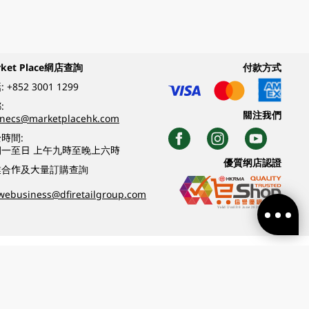
rket Place網店查詢
付款方式
:
+852 3001 1299
:
關注我們
inecs@marketplacehk.com
時間:
期一至日 上午九時至晚上六時
優質纲店認證
業合作及大量訂購查詢
webusiness@dfiretailgroup.com
條款及細則
|
私隱政策
|
DFI零售集團