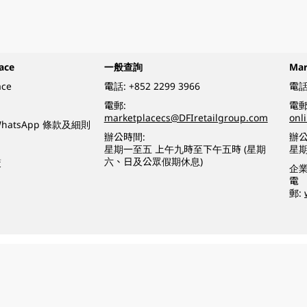
ace
一般查詢
Ma
ace
電話:
+852 2299 3966
電話
電郵:
電郵
marketplacecs@DFIretailgroup.com
onl
e WhatsApp 條款及細則
辦公時間:
辦公
星期一至五 上午九時至下午五時 (星期
星
六、日及公眾假期休息)
策
企
電
郵:
o a minor (under 18) in the course of business.
醉的酒類。
eserved.