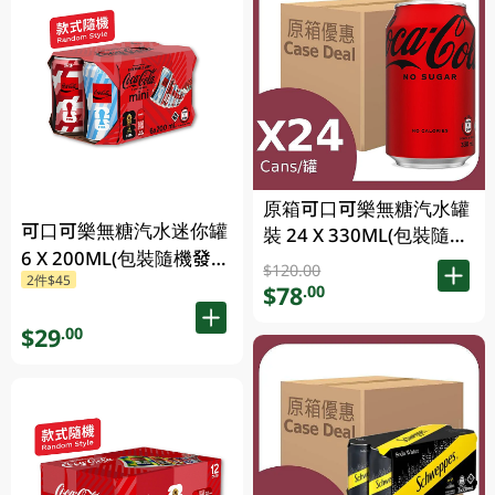
原箱可口可樂無糖汽水罐
可口可樂無糖汽水迷你罐
裝 24 X 330ML(包裝隨機
6 X 200ML(包裝隨機發
發送)
$120.00
2件$45
送)
$78
.00
$29
.00