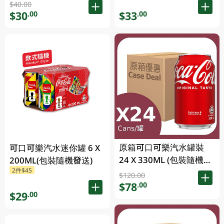
$40.00
$33
$30
.00
.00
原箱可口可樂汽水罐裝
可口可樂汽水迷你罐 6 X
24 X 330ML (包裝隨機發
200ML(包裝隨機發送)
2件$45
送)
$120.00
$78
.00
$29
.00