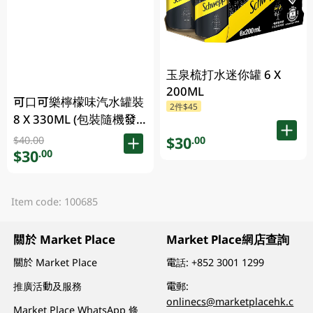
玉泉梳打水迷你罐 6 X
200ML
可口可樂檸檬味汽水罐裝
2件$45
8 X 330ML (包裝隨機發
放)
$30
.00
$40.00
$30
.00
Item code: 100685
關於 Market Place
Market Place網店查詢
關於 Market Place
電話:
+852 3001 1299
推廣活動及服務
電郵:
onlinecs@marketplacehk.c
Market Place WhatsApp 條