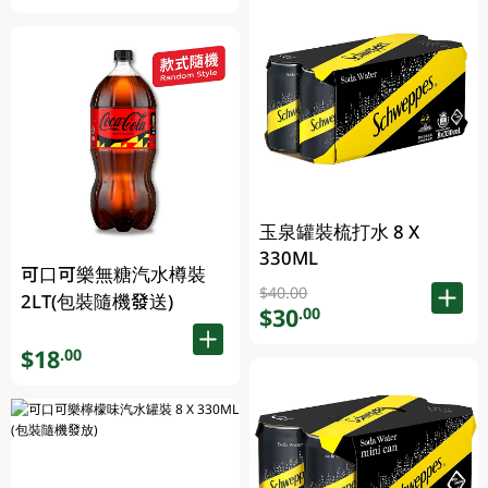
玉泉罐裝梳打水 8 X
330ML
可口可樂無糖汽水樽裝
$40.00
2LT(包裝隨機發送)
$30
.00
$18
.00