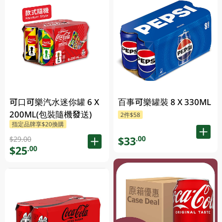
可口可樂汽水迷你罐 6 X
百事可樂罐裝 8 X 330ML
200ML(包裝隨機發送)
2件$58
指定品牌享$20換購
$33
.00
$29.00
$25
.00