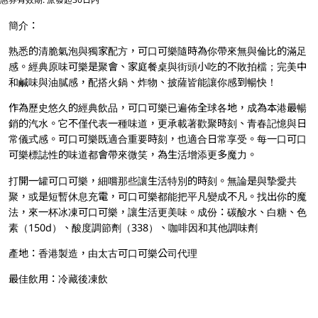
簡介：
熟悉的清脆氣泡與獨家配方，可口可樂隨時為你帶來無與倫比的滿足
感。經典原味可樂是聚會、家庭餐桌與街頭小吃的不敗拍檔；完美中
和鹹味與油膩感，配搭火鍋、炸物、披薩皆能讓你感到暢快！
作為歷史悠久的經典飲品，可口可樂已遍佈全球各地，成為本港最暢
銷的汽水。它不僅代表一種味道，更承載著歡聚時刻、青春記憶與日
常儀式感。可口可樂既適合重要時刻，也適合日常享受。每一口可口
可樂標誌性的味道都會帶來微笑，為生活增添更多魔力。
打開一罐可口可樂，細嚐那些讓生活特別的時刻。無論是與摯愛共
聚，或是短暫休息充電，可口可樂都能把平凡變成不凡。找出你的魔
法，來一杯冰凍可口可樂，讓生活更美味。成份：碳酸水、白糖、色
素（150d）、酸度調節劑（338）、咖啡因和其他調味劑
產地：香港製造，由太古可口可樂公司代理
最佳飲用：冷藏後凍飲