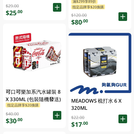
滿$299享89折
$29.00
指定品牌享$20換購
$25
.00
$120.00
$80
.00
可口可樂加系汽水罐裝 8
X 330ML (包裝隨機發送)
MEADOWS 梳打水 6 X
指定品牌享$20換購
320ML
$40.00
$22.00
$30
.00
$17
.00