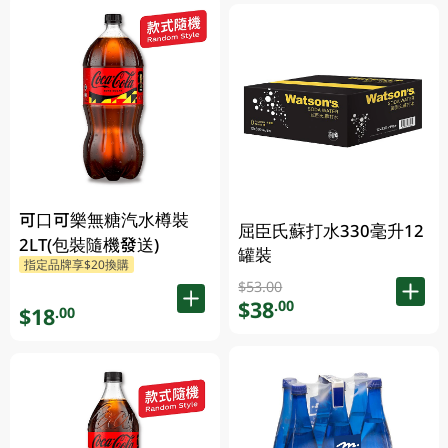
可口可樂無糖汽水樽裝
屈臣氏蘇打水330毫升12
2LT(包裝隨機發送)
罐裝
指定品牌享$20換購
$53.00
$38
.00
$18
.00