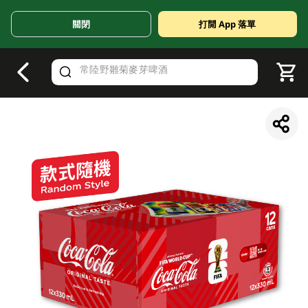
關閉
打開 App 落單
V
alid Until 30 June 2026