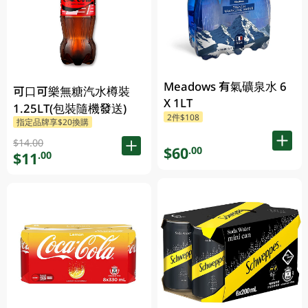
Meadows 有氣礦泉水 6
可口可樂無糖汽水樽裝
X 1LT
1.25LT(包裝隨機發送)
2件$108
指定品牌享$20換購
$14.00
$60
.00
$11
.00