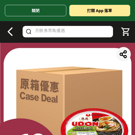
關閉
打開 App 落單
V
alid Until 30 June 2026