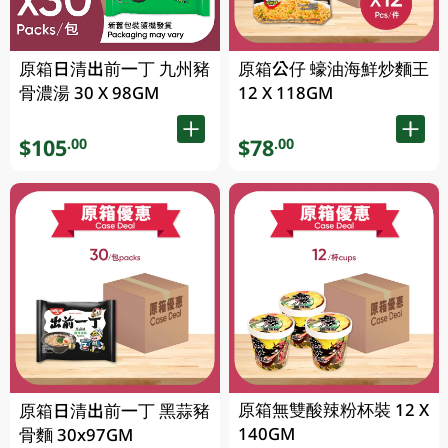
原箱日清出前一丁 九州豬
原箱公仔 蠔油海鮮炒麵王
骨濃湯 30 X 98GM
12 X 118GM
$105
$78
.00
.00
原箱無雙酸辣粉杯裝 12 X
原箱日清出前一丁 黑蒜豬
140GM
骨麵 30x97GM