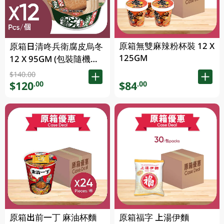
原箱無雙麻辣粉杯裝 12 X
原箱日清咚兵衛腐皮烏冬
125GM
12 X 95GM (包裝隨機發
放) (有效期至2026年8月
$140.00
9號)
$120
$84
.00
.00
原箱出前一丁 麻油杯麵
原箱福字 上湯伊麵