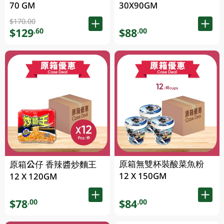
70 GM
30X90GM
$170.00
$129
$88
.60
.00
原箱無雙杯裝酸菜魚粉
原箱公仔 香辣醬炒麵王
12 X 150GM
12 X 120GM
$78
$84
.00
.00