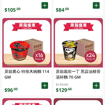
$105
$84
.00
.00
原箱農心 特辣大碗麵 114
原箱出前一丁 黑蒜油豬骨
GM
湯杯麵 70 GM
$170.00
$96
$129
.00
.60