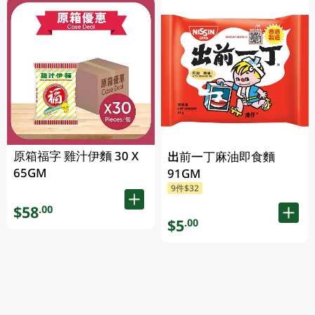
原箱福字 雞汁伊麵 30 X
出前一丁麻油即食麵
65GM
91GM
9件$32
$58
.00
$5
.00