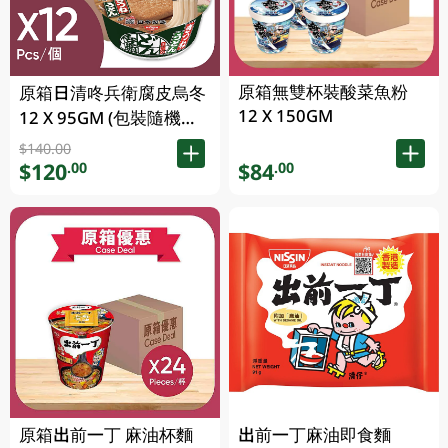
原箱無雙杯裝酸菜魚粉
原箱日清咚兵衛腐皮烏冬
12 X 150GM
12 X 95GM (包裝隨機發
放) (有效期至2026年8月
$140.00
9號)
$120
$84
.00
.00
原箱出前一丁 麻油杯麵
出前一丁麻油即食麵