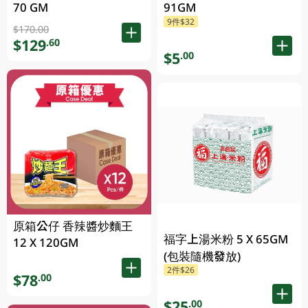
70 GM
91GM
9件$32
$170.00
$129
.60
$5
.00
原箱公仔 香辣醬炒麵王
福字上湯米粉 5 X 65GM
12 X 120GM
(包裝隨機發放)
2件$26
$78
.00
$25
.00