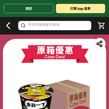
關閉
打開 App 落單
V
alid Until 30 June 2026