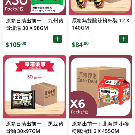
原箱無雙酸辣粉杯裝 12 X
原箱日清出前一丁 九州豬
140GM
骨濃湯 30 X 98GM
$105
$84
.00
.00
原箱日清出前一丁 黑蒜豬
原箱出前一丁北海道 小麥
骨麵 30x97GM
粉麻油麵 6 X 455GM