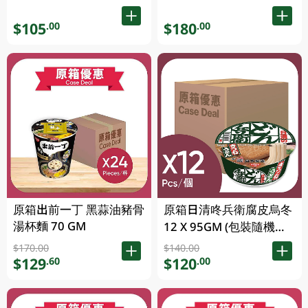
$105
$180
.00
.00
原箱出前一丁 黑蒜油豬骨
原箱日清咚兵衛腐皮烏冬
湯杯麵 70 GM
12 X 95GM (包裝隨機發
放) (有效期至2026年8月
$170.00
$140.00
9號)
$129
$120
.60
.00