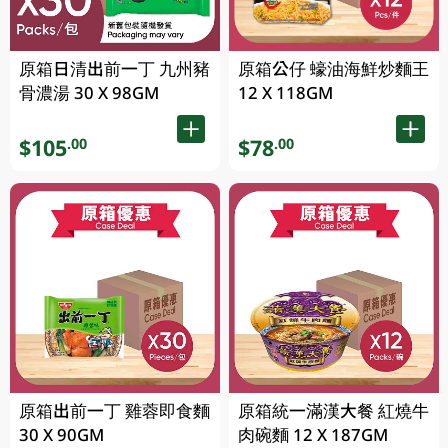
原箱日清出前一丁 九州豬
原箱公仔 蠔油海鮮炒麵王
骨濃湯 30 X 98GM
12 X 118GM
$105
$78
.00
.00
原箱出前一丁 雞蓉即食麵
原箱統一滿漢大餐 紅燒牛
30 X 90GM
肉碗麵 12 X 187GM