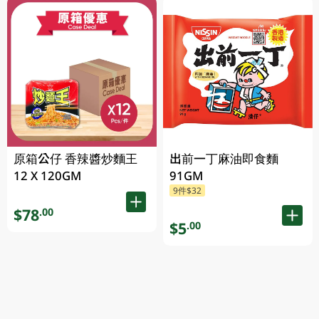
原箱公仔 香辣醬炒麵王
出前一丁麻油即食麵
12 X 120GM
91GM
9件$32
$78
.00
$5
.00