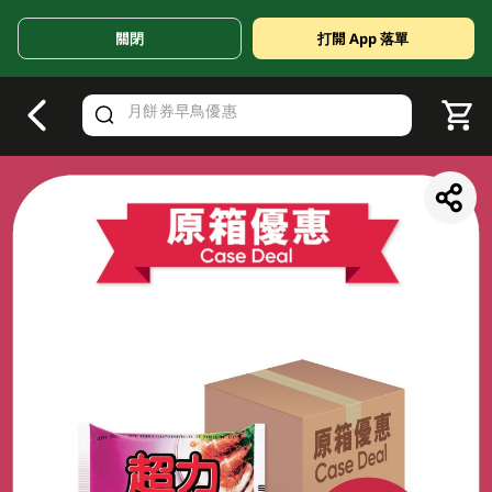
關閉
打開 App 落單
V
alid Until 30 June 2026