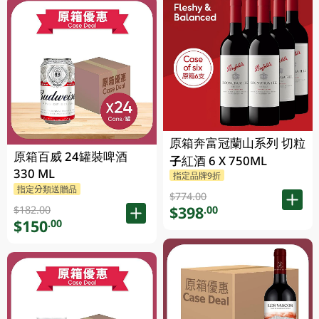
原箱奔富冠蘭山系列 切粒
原箱百威 24罐裝啤酒
子紅酒 6 X 750ML
330 ML
指定品牌9折
指定分類送贈品
$774.00
$398
.00
$182.00
$150
.00