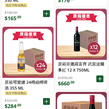
$176
330 ML
指定分類送贈品
$188.00
$165
.00
原箱菲臘羅富齊 武當波爾
多紅 12 X 750ML
$1896.00
原箱可樂娜 24樽細樽啤
$660
.00
酒 355 ML
指定分類送贈品
$322.00
$284
.00