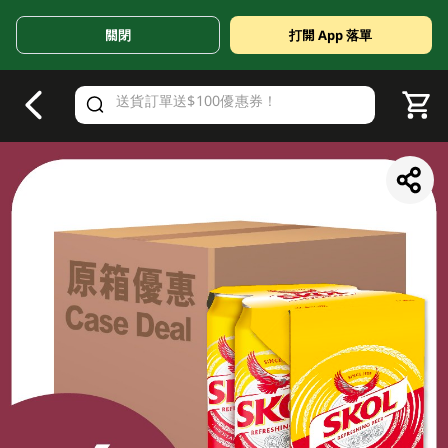
關閉
打開 App 落單
V
alid Until 30 June 2026