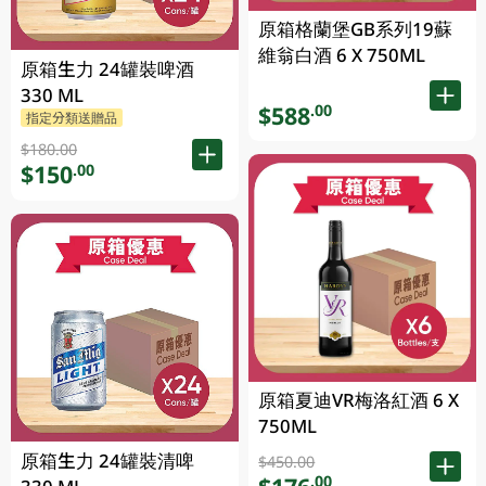
原箱格蘭堡GB系列19蘇
維翁白酒 6 X 750ML
原箱生力 24罐裝啤酒
330 ML
$588
.00
指定分類送贈品
$180.00
$150
.00
原箱夏迪VR梅洛紅酒 6 X
750ML
原箱生力 24罐裝清啤
$450.00
.00