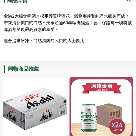
商品詳情
全港2大暢銷啤酒。採用優質啤酒花，穀物麥芽和純淨水釀製而成，
帶來清新爽口的口感。秉承超過60年歐洲釀酒工藝，保證每一啖獅威
啤酒都呈現最高質素的享受。
適合追求冰凍、口感清爽易入口的人士飲用。
同類商品推薦