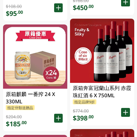
$786.00
$450
.00
$108.00
$95
.00
原箱奔富冠蘭山系列 赤霞
原箱麒麟 一番搾 24 X
珠紅酒 6 X 750ML
330ML
指定品牌9折
指定分類送贈品
$774.00
$398
.00
$204.00
$185
.00