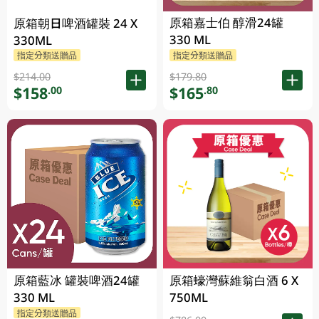
原箱嘉士伯 醇滑24罐
原箱朝日啤酒罐裝 24 X
330 ML
330ML
指定分類送贈品
指定分類送贈品
$214.00
$179.80
$158
$165
.00
.80
原箱藍冰 罐裝啤酒24罐
原箱蠔灣蘇維翁白酒 6 X
330 ML
750ML
指定分類送贈品