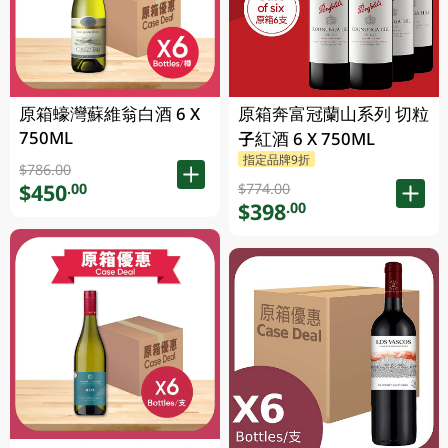
原箱蠔灣蘇維翁白酒 6 X
原箱奔富冠蘭山系列 切粒
750ML
子紅酒 6 X 750ML
指定品牌9折
$786.00
$450
.00
$774.00
$398
.00