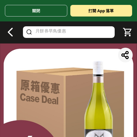
關閉
打開 App 落單
V
alid Until 30 June 2026