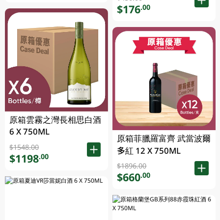
$176
.00
原箱雲霧之灣長相思白酒
6 X 750ML
原箱菲臘羅富齊 武當波爾
$1548.00
多紅 12 X 750ML
$1198
.00
$1896.00
$660
.00