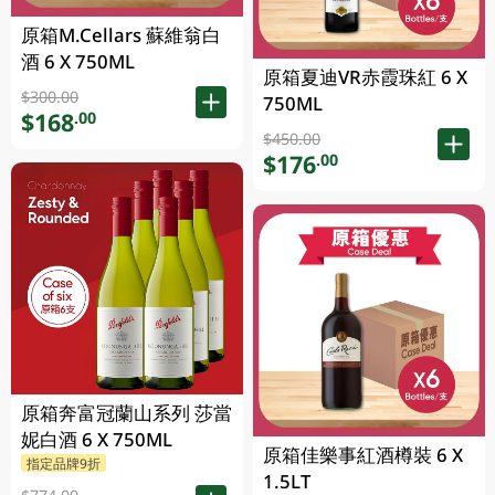
原箱M.Cellars 蘇維翁白
酒 6 X 750ML
原箱夏迪VR赤霞珠紅 6 X
$300.00
750ML
$168
.00
$450.00
$176
.00
原箱奔富冠蘭山系列 莎當
妮白酒 6 X 750ML
原箱佳樂事紅酒樽裝 6 X
指定品牌9折
1.5LT