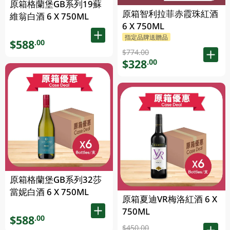
原箱格蘭堡GB系列19蘇
原箱智利拉菲赤霞珠紅酒
維翁白酒 6 X 750ML
6 X 750ML
指定品牌送贈品
$588
.00
$774.00
$328
.00
原箱格蘭堡GB系列32莎
當妮白酒 6 X 750ML
原箱夏迪VR梅洛紅酒 6 X
750ML
$588
.00
$450.00