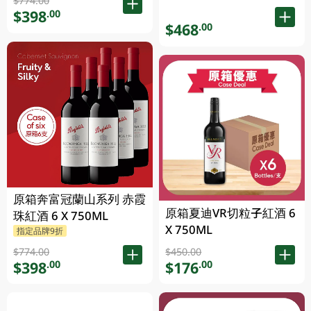
$774.00
$398
.00
$468
.00
原箱奔富冠蘭山系列 赤霞
原箱夏迪VR切粒子紅酒 6
珠紅酒 6 X 750ML
X 750ML
指定品牌9折
$774.00
$450.00
$398
$176
.00
.00