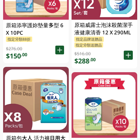
原箱威露士泡沫殺菌潔手
原箱添寧護妳墊量多型 6
液健康清香 12 X 290ML
X 10PC
指定分類88折
指定品牌送贈品
指定分類送贈品
$276.00
$516.00
$150
.00
$288
.00
原箱包大人 活力褲日用大