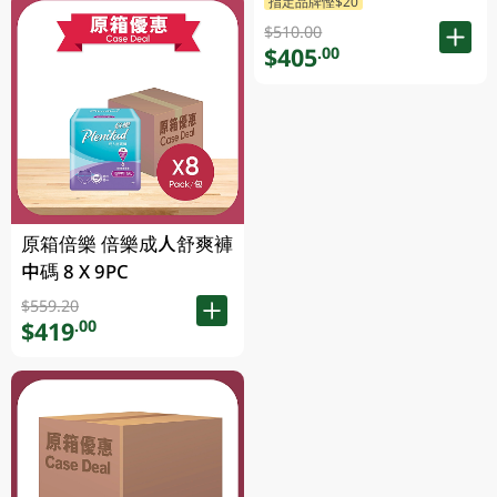
指定品牌慳$20
$510.00
$405
.00
原箱倍樂 倍樂成人舒爽褲
中碼 8 X 9PC
$559.20
$419
.00