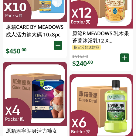
原箱CARE BY MEADOWS
原箱P.MEADOWS 乳木果
成人活力褲大碼 10x8pc
蒼蘭沐浴乳12 X
23P.MEADOWS GM
指定分類送贈品
$450
.00
$516.00
$240
.00
原箱添寧貼身活力褲女