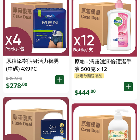
原箱添寧貼身活力褲男
原箱 - 滴露滋潤倍護潔手
(中碼) 4X9PC
液 500克 x 12
指定分類送贈品
$352.00
$278
.00
$444
.00