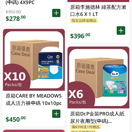
(中碼) 4X9PC
原箱李施德林 綠茶配方漱
$352.00
口水6 X 1 LT
$278
.00
指定品牌送贈品
$396
.00
原箱CARE BY MEADOWS
成人活力褲中碼 10x10pc
原箱Dr.P金裝PRO成人紙
$450
.00
尿片夜用型(中碼)
滿$398送1件贈品
6X9PCS