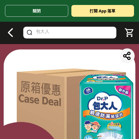
關閉
打開 App 落單
V
alid Until 30 June 2026