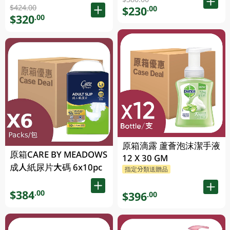
$424.00
$230
.00
$320
.00
原箱滴露 蘆薈泡沫潔手液
原箱CARE BY MEADOWS
12 X 30 GM
成人紙尿片大碼 6x10pc
指定分類送贈品
$384
.00
$396
.00