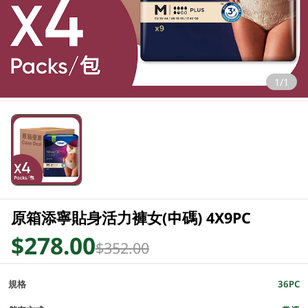
1/1
原箱添寧貼身活力褲女(中碼) 4X9PC
$278.00
$352.00
規格
36PC