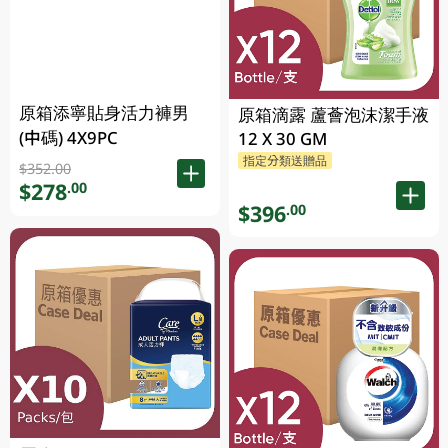
原箱添寧貼身活力褲男
原箱滴露 蘆薈泡沫潔手液
(中碼) 4X9PC
12 X 30 GM
指定分類送贈品
$352.00
$278
.00
$396
.00