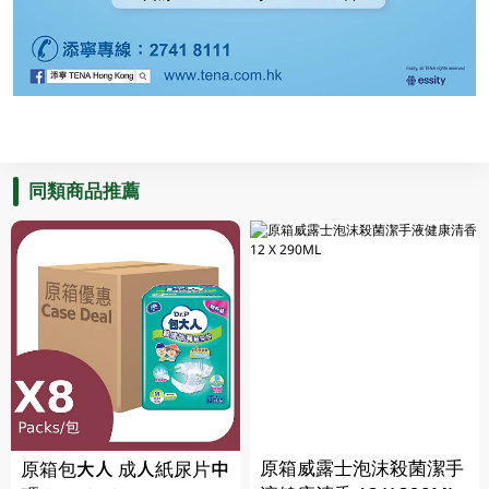
同類商品推薦
原箱威露士泡沫殺菌潔手
原箱包大人 成人紙尿片中