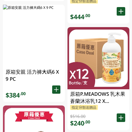
指定分類送贈品
$444
.00
原箱安親 活力褲大碼6 X
9 PC
原箱P.MEADOWS 乳木果
$384
.00
蒼蘭沐浴乳12 X
23P.MEADOWS GM
指定分類送贈品
$516.00
$240
.00