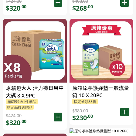
$424.00
$408.00
$320
$268
.00
.00
原箱包大人 活力褲日用中
原箱添寧護妳墊一般流量
箱 10 X 20PC
大碼 8 X 9PC
滿$399送1件贈品
指定分類88折
指定品牌送贈品
$380.00
$424.00
$230
.00
$320
.00