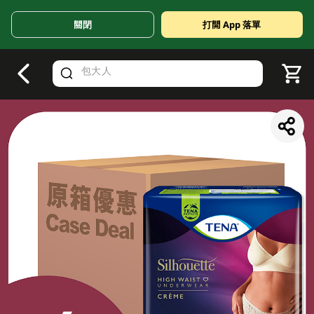
關閉
打開 App 落單
V
alid Until 30 June 2026