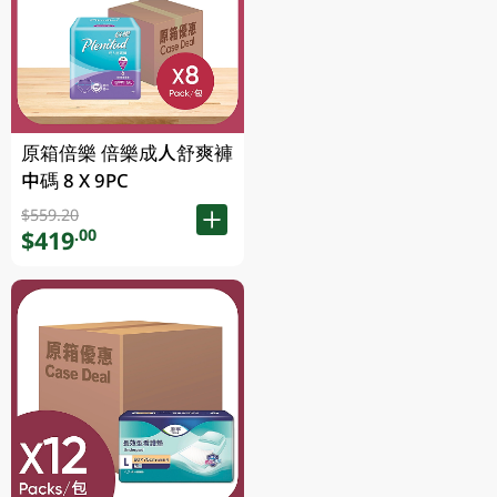
原箱倍樂 倍樂成人舒爽褲
中碼 8 X 9PC
$559.20
$419
.00