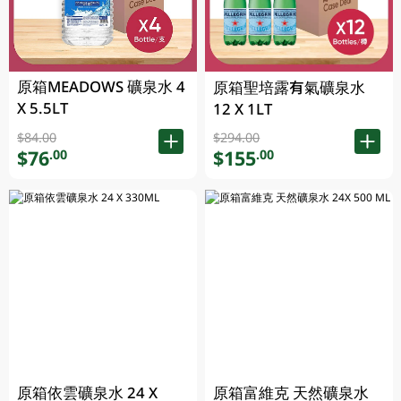
原箱MEADOWS 礦泉水 4
原箱聖培露有氣礦泉水
X 5.5LT
12 X 1LT
$84.00
$294.00
$76
$155
.00
.00
原箱依雲礦泉水 24 X
原箱富維克 天然礦泉水