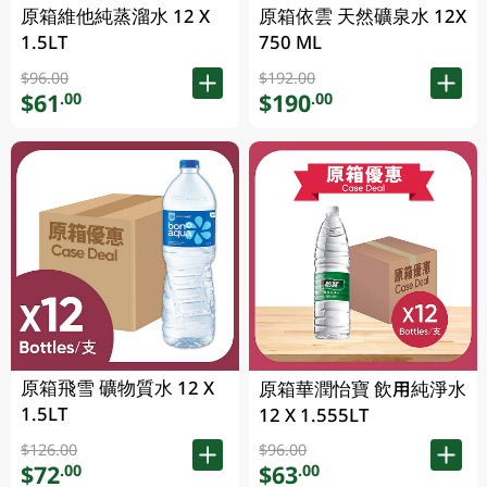
原箱維他純蒸溜水 12 X
原箱依雲 天然礦泉水 12X
1.5LT
750 ML
$96.00
$192.00
$61
$190
.00
.00
原箱飛雪 礦物質水 12 X
原箱華潤怡寶 飲用純淨水
1.5LT
12 X 1.555LT
$126.00
$96.00
$72
$63
.00
.00