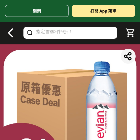
關閉
打開 App 落單
V
alid Until 30 June 2026