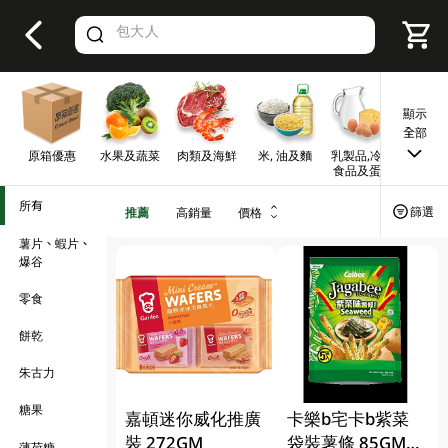
V
alid Until 30 June 2026
顯示
全部
原箱優惠
水果及蔬菜
肉類及海鮮
米, 油及麵
乳製品,冷凍
早餐及
食品及蛋類
所有
篩選
推薦
高銷量
價格
薯片、蝦片、
爆谷
零食
餅乾
朱古力
糖果
嘉頓迷你威化推廣
卡樂b宅卡b紫菜
裝 272GM
袋裝薯條 85GM
薄荷糖