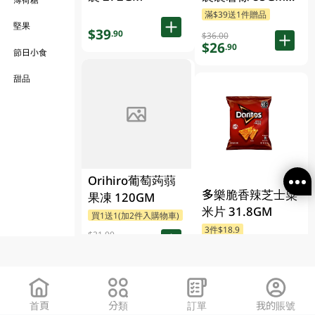
(包裝隨機發放)
滿$39送1件贈品
堅果
$39
.90
$36.00
$26
.90
節日小食
甜品
FAILED
Orihiro葡萄蒟蒻
多樂脆香辣芝士粟
果凍 120GM
米片 31.8GM
3件$18.9
$21.00
$18
.00
$8
.90
首頁
分類
訂單
我的賬號