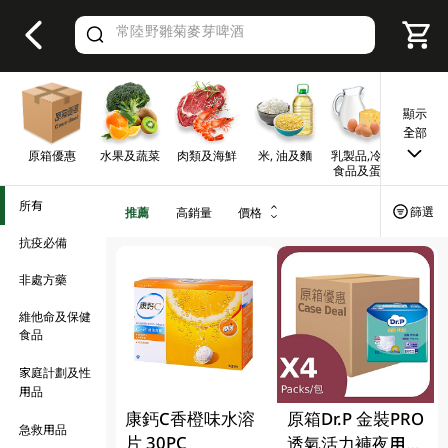
V
alid Until 30 June 2026
顯示
全部
原箱優惠
水果及蔬菜
肉類及海鮮
米, 油及麵
乳製品,冷凍
早餐及
食品及蛋類
所有
篩選
推薦
高銷量
價格
抗疫必備
非處方藥
維他命及保健
食品
家庭計劃及性
用品
康鈣C香橙味水溶
原箱Dr.P 金裝PRO
急救用品
片 30PC
透氣活力褲夜用