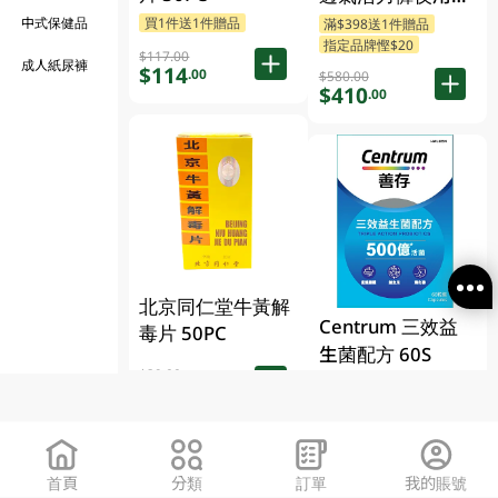
型 (中碼)
中式保健品
買1件送1件贈品
滿$398送1件贈品
指定品牌慳$20
4X10PCS
$117.00
成人紙尿褲
$114
.00
$580.00
$410
.00
北京同仁堂牛黃解
Centrum 三效益
毒片 50PC
生菌配方 60S
$39.00
買1件送1件贈品
$38
.00
$395
.00
首頁
分類
訂單
我的賬號