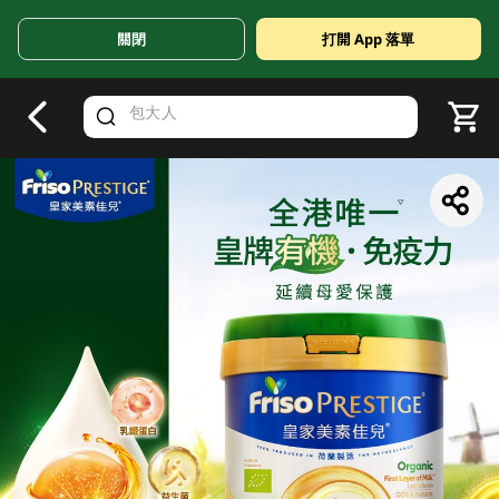
關閉
打開 App 落單
V
alid Until 30 June 2026